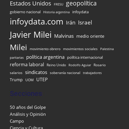
Estados Unidos
geopolítica
FRESU
infoydata
gobierno nacional
Historia argentina
infoydata.com
Israel
Irán
Javier Milei
Malvinas
medio oriente
Milei
movimiento obrero
movimientos sociales
Palestina
política argentina
política internacional
paritarias
reforma laboral
Reino Unido
Rosario
Rodolfo Aguiar
sindicatos
salarios
soberanía nacional
trabajadores
UTEP
Trump
UOM
Secciones
50 años del Golpe
Análisis y Opinión
Campo
Ciencia y Cultura