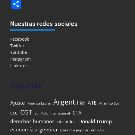
a
m
m
a
h
el
n
in
S
c
ai
ai
h
at
e
k
t
h
e
l
l
o
s
gr
e
ar
Nuestras redes sociales
b
o
A
a
dI
e
o
M
p
m
n
Facebook
Twitter
o
ai
p
Youtube
k
l
Instagram
Linktr.ee
Etiquetas
Argentina
Ajuste
ATE
Atlántico Sur
América Latina
CGT
ccc
CTA
conflicto internacional
Donald Trump
derechos humanos
despidos
economía argentina
empleo
economía popular