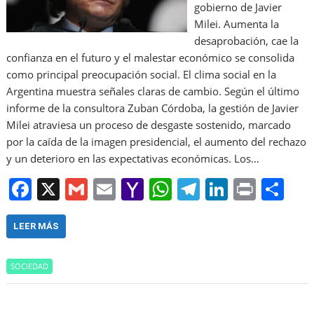
gobierno de Javier
Milei. Aumenta la
desaprobación, cae la
confianza en el futuro y el malestar económico se consolida
como principal preocupación social. El clima social en la
Argentina muestra señales claras de cambio. Según el último
informe de la consultora Zuban Córdoba, la gestión de Javier
Milei atraviesa un proceso de desgaste sostenido, marcado
por la caída de la imagen presidencial, el aumento del rechazo
y un deterioro en las expectativas económicas. Los…
F
X
G
E
Y
W
T
Li
Pr
S
a
m
m
a
h
el
n
in
h
c
ai
ai
h
at
e
k
t
ar
LEER MÁS
e
l
l
o
s
gr
e
e
SOCIEDAD
b
o
A
a
dI
o
M
p
m
n