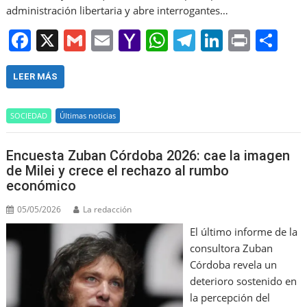
administración libertaria y abre interrogantes…
F
X
G
E
Y
W
T
Li
Pr
S
a
m
m
a
h
el
n
in
h
c
ai
ai
h
at
e
k
t
ar
LEER MÁS
e
l
l
o
s
gr
e
e
SOCIEDAD
Últimas noticias
b
o
A
a
dI
o
M
p
m
n
Encuesta Zuban Córdoba 2026: cae la imagen
o
ai
p
de Milei y crece el rechazo al rumbo
económico
k
l
05/05/2026
La redacción
El último informe de la
consultora Zuban
Córdoba revela un
deterioro sostenido en
la percepción del