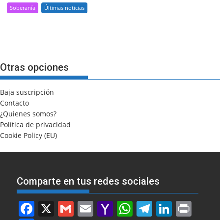
Soberanía
Últimas noticias
Otras opciones
Baja suscripción
Contacto
¿Quienes somos?
Política de privacidad
Cookie Policy (EU)
Comparte en tus redes sociales
F
X
G
E
Y
W
T
Li
Pr