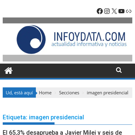
Skip
Facebook
Instagra
X
YouT
En
to
content
Ud, está aquí
Home
Secciones
imagen presidencial
Etiqueta:
imagen presidencial
El 65,3% desaprueba a Javier Milei y seis de