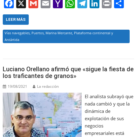
F
X
G
E
Y
W
T
Li
Pr
S
a
m
m
a
h
el
n
in
h
c
ai
ai
h
at
e
k
t
ar
LEER MÁS
e
l
l
o
s
gr
e
e
Vías navegables, Puertos, Marina Mercante, Plataforma continental y
b
o
A
a
dI
Antártida
o
M
p
m
n
o
ai
p
k
l
Luciano Orellano afirmó que «sigue la fiesta de
los traficantes de granos»
19/08/2021
La redacción
El analista subrayó que
nada cambió y que la
dinámica de
explotación de sus
negocios
empresariales está