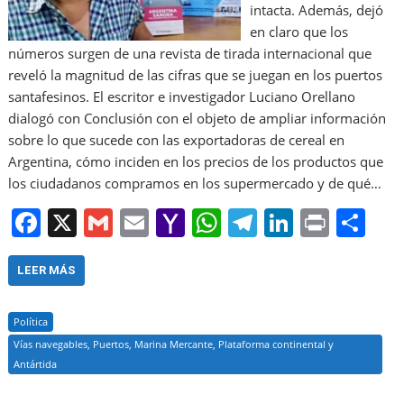
intacta. Además, dejó
en claro que los
números surgen de una revista de tirada internacional que
reveló la magnitud de las cifras que se juegan en los puertos
santafesinos. El escritor e investigador Luciano Orellano
dialogó con Conclusión con el objeto de ampliar información
sobre lo que sucede con las exportadoras de cereal en
Argentina, cómo inciden en los precios de los productos que
los ciudadanos compramos en los supermercado y de qué…
F
X
G
E
Y
W
T
Li
Pr
S
a
m
m
a
h
el
n
in
h
c
ai
ai
h
at
e
k
t
ar
LEER MÁS
e
l
l
o
s
gr
e
e
Política
b
o
A
a
dI
Vías navegables, Puertos, Marina Mercante, Plataforma continental y
o
M
p
m
n
Antártida
o
ai
p