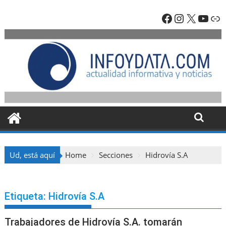
Skip
Facebook
Instagra
X
YouT
En
to
content
Ud, está aquí
Home
Secciones
Hidrovía S.A
Etiqueta:
Hidrovía S.A
Trabajadores de Hidrovía S.A. tomarán