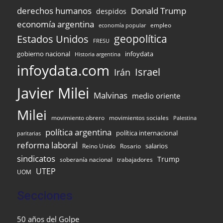
derechos humanos
Donald Trump
despidos
economía argentina
empleo
economía popular
Estados Unidos
geopolítica
FRESU
gobierno nacional
infoydata
Historia argentina
infoydata.com
Israel
Irán
Javier Milei
Malvinas
medio oriente
Milei
movimiento obrero
movimientos sociales
Palestina
política argentina
política internacional
paritarias
reforma laboral
Reino Unido
Rosario
salarios
sindicatos
Trump
soberanía nacional
trabajadores
UTEP
UOM
Secciones
50 años del Golpe