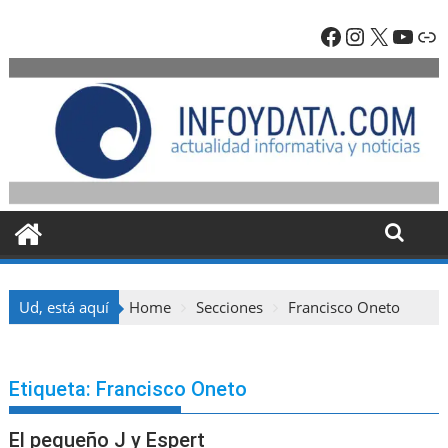
Skip
Facebook
Instagra
X
YouT
En
to
content
Ud, está aquí
Home
Secciones
Francisco Oneto
Etiqueta:
Francisco Oneto
El pequeño J y Espert