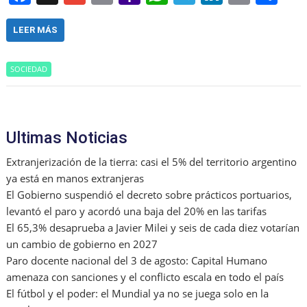
a
m
m
a
h
el
n
in
h
c
ai
ai
h
at
e
k
t
ar
LEER MÁS
e
l
l
o
s
gr
e
e
SOCIEDAD
b
o
A
a
dI
o
M
p
m
n
o
ai
p
Ultimas Noticias
k
l
Extranjerización de la tierra: casi el 5% del territorio argentino
ya está en manos extranjeras
El Gobierno suspendió el decreto sobre prácticos portuarios,
levantó el paro y acordó una baja del 20% en las tarifas
El 65,3% desaprueba a Javier Milei y seis de cada diez votarían
un cambio de gobierno en 2027
Paro docente nacional del 3 de agosto: Capital Humano
amenaza con sanciones y el conflicto escala en todo el país
El fútbol y el poder: el Mundial ya no se juega solo en la