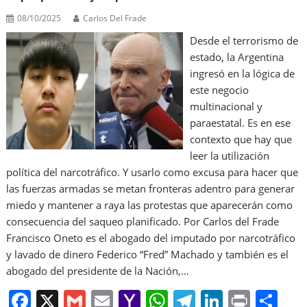
08/10/2025
Carlos Del Frade
Desde el terrorismo de
estado, la Argentina
ingresó en la lógica de
este negocio
multinacional y
paraestatal. Es en ese
contexto que hay que
leer la utilización
política del narcotráfico. Y usarlo como excusa para hacer que
las fuerzas armadas se metan fronteras adentro para generar
miedo y mantener a raya las protestas que aparecerán como
consecuencia del saqueo planificado. Por Carlos del Frade
Francisco Oneto es el abogado del imputado por narcotráfico
y lavado de dinero Federico “Fred” Machado y también es el
abogado del presidente de la Nación,…
F
X
G
E
Y
W
T
Li
Pr
S