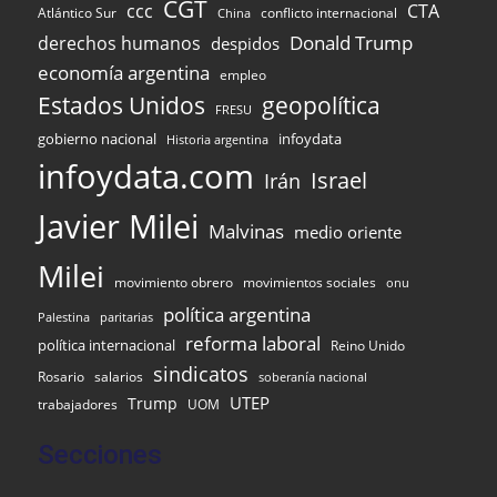
CGT
ccc
CTA
Atlántico Sur
conflicto internacional
China
Donald Trump
derechos humanos
despidos
economía argentina
empleo
Estados Unidos
geopolítica
FRESU
gobierno nacional
infoydata
Historia argentina
infoydata.com
Israel
Irán
Javier Milei
Malvinas
medio oriente
Milei
movimiento obrero
movimientos sociales
onu
política argentina
Palestina
paritarias
reforma laboral
política internacional
Reino Unido
sindicatos
Rosario
salarios
soberanía nacional
UTEP
Trump
UOM
trabajadores
Secciones