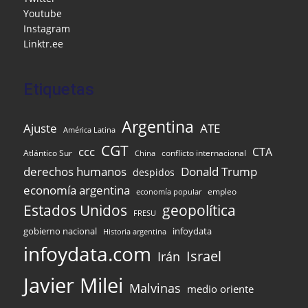
o
ai
p
Youtube
k
l
Instagram
Linktr.ee
Etiquetas
Argentina
Ajuste
ATE
América Latina
CGT
ccc
CTA
Atlántico Sur
conflicto internacional
China
Donald Trump
derechos humanos
despidos
economía argentina
empleo
economía popular
Estados Unidos
geopolítica
FRESU
gobierno nacional
infoydata
Historia argentina
infoydata.com
Israel
Irán
Javier Milei
Malvinas
medio oriente