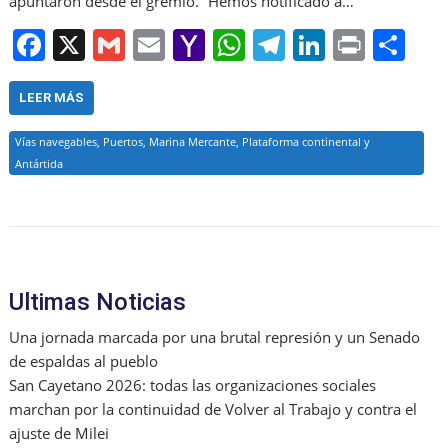
apuntaron desde el gremio. “Hemos notificado a…
F
X
G
E
Y
W
T
Li
Pr
S
a
m
m
a
h
el
n
in
h
c
ai
ai
h
at
e
k
t
ar
LEER MÁS
e
l
l
o
s
gr
e
e
Vías navegables, Puertos, Marina Mercante, Plataforma continental y
b
o
A
a
dI
Antártida
o
M
p
m
n
o
ai
p
k
l
Ultimas Noticias
Una jornada marcada por una brutal represión y un Senado
de espaldas al pueblo
San Cayetano 2026: todas las organizaciones sociales
marchan por la continuidad de Volver al Trabajo y contra el
ajuste de Milei