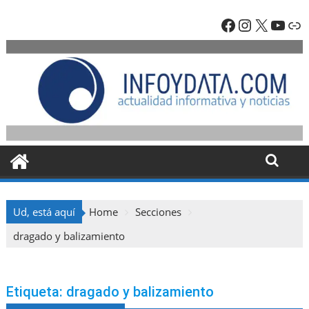
Skip
Facebook
Instagra
X
YouT
En
to
content
Ud, está aquí
Home
Secciones
dragado y balizamiento
Etiqueta:
dragado y balizamiento