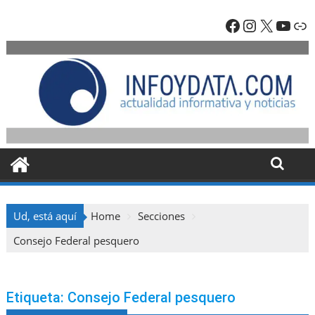
Skip
Facebook
Instagra
X
YouT
En
to
content
Ud, está aquí
Home
Secciones
Consejo Federal pesquero
Etiqueta:
Consejo Federal pesquero