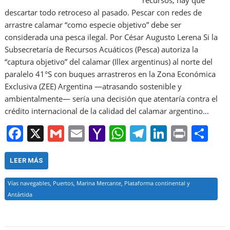
recursos, hay que
descartar todo retroceso al pasado. Pescar con redes de
arrastre calamar “como especie objetivo” debe ser
considerada una pesca ilegal. Por César Augusto Lerena Si la
Subsecretaría de Recursos Acuáticos (Pesca) autoriza la
“captura objetivo” del calamar (Illex argentinus) al norte del
paralelo 41°S con buques arrastreros en la Zona Económica
Exclusiva (ZEE) Argentina —atrasando sostenible y
ambientalmente— sería una decisión que atentaría contra el
crédito internacional de la calidad del calamar argentino…
F
X
G
E
Y
W
T
Li
Pr
S
a
m
m
a
h
el
n
in
h
c
ai
ai
h
at
e
k
t
ar
LEER MÁS
e
l
l
o
s
gr
e
e
Vías navegables, Puertos, Marina Mercante, Plataforma continental y
b
o
A
a
dI
Antártida
o
M
p
m
n