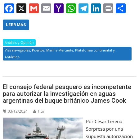
F
X
G
E
Y
W
T
Li
Pr
S
a
m
m
a
h
el
n
in
h
c
ai
ai
h
at
e
k
t
ar
LEER MÁS
e
l
l
o
s
gr
e
e
Análisis y Opinión
b
o
A
a
dI
Vías navegables, Puertos, Marina Mercante, Plataforma continental y
o
M
p
m
n
Antártida
o
ai
p
k
l
El consejo federal pesquero es incompetente
para autorizar la investigación en aguas
argentinas del buque británico James Cook
03/12/2024
Tito
Por César Lerena
Sorpresa por una
supuesta autorización