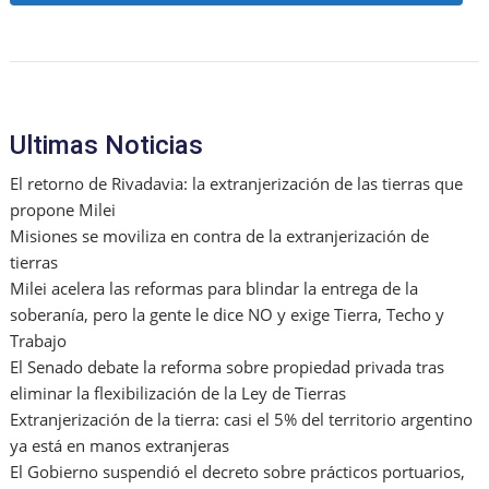
b
o
A
a
dI
o
M
p
m
n
o
ai
p
k
l
Ultimas Noticias
El retorno de Rivadavia: la extranjerización de las tierras que
propone Milei
Misiones se moviliza en contra de la extranjerización de
tierras
Milei acelera las reformas para blindar la entrega de la
soberanía, pero la gente le dice NO y exige Tierra, Techo y
Trabajo
El Senado debate la reforma sobre propiedad privada tras
eliminar la flexibilización de la Ley de Tierras
Extranjerización de la tierra: casi el 5% del territorio argentino
ya está en manos extranjeras
El Gobierno suspendió el decreto sobre prácticos portuarios,