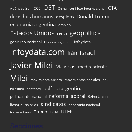
CGT
ccc
CTA
Atlántico Sur
conflicto internacional
China
Donald Trump
derechos humanos
despidos
economía argentina
empleo
Estados Unidos
geopolítica
FRESU
gobierno nacional
infoydata
Historia argentina
infoydata.com
Israel
Irán
Javier Milei
Malvinas
medio oriente
Milei
movimiento obrero
movimientos sociales
onu
política argentina
Palestina
paritarias
reforma laboral
política internacional
Reino Unido
sindicatos
Rosario
salarios
soberanía nacional
UTEP
Trump
UOM
trabajadores
Secciones