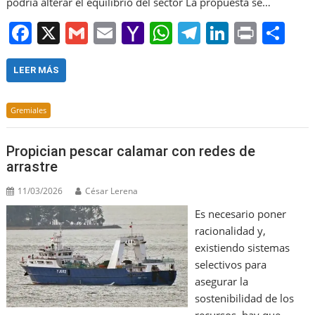
podría alterar el equilibrio del sector La propuesta se…
F
X
G
E
Y
W
T
Li
Pr
S
a
m
m
a
h
el
n
in
h
c
ai
ai
h
at
e
k
t
ar
LEER MÁS
e
l
l
o
s
gr
e
e
Gremiales
b
o
A
a
dI
o
M
p
m
n
Propician pescar calamar con redes de
o
ai
p
arrastre
k
l
11/03/2026
César Lerena
Es necesario poner
racionalidad y,
existiendo sistemas
selectivos para
asegurar la
sostenibilidad de los