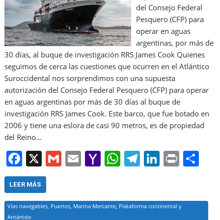
del Consejo Federal
Pesquero (CFP) para
operar en aguas
argentinas, por más de
30 días, al buque de investigación RRS James Cook Quienes
seguimos de cerca las cuestiones que ocurren en el Atlántico
Suroccidental nos sorprendimos con una supuesta
autorización del Consejo Federal Pesquero (CFP) para operar
en aguas argentinas por más de 30 días al buque de
investigación RRS James Cook. Este barco, que fue botado en
2006 y tiene una eslora de casi 90 metros, es de propiedad
del Reino…
F
X
G
E
Y
W
T
Li
Pr
S
a
m
m
a
h
el
n
in
h
c
ai
ai
h
at
e
k
t
ar
LEER MÁS
e
l
l
o
s
gr
e
e
Vías navegables, Puertos, Marina Mercante, Plataforma continental y
Antártida