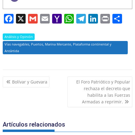
F
X
G
E
Y
W
T
Li
Pr
S
a
m
m
a
h
el
n
in
h
c
ai
ai
h
at
e
k
t
ar
Análisis y Opinión
e
l
l
o
s
gr
e
e
Vías navegables, Puertos, Marina Mercante, Plataforma continental y
Antártida
b
o
A
a
dI
o
M
p
m
n
o
ai
p
Navegación
Bolívar y Guevara
El Foro Patriótico y Popular
k
l
de
rechaza el decreto que
entradas
habilita a las Fuerzas
Armadas a reprimir.
Artículos relacionados