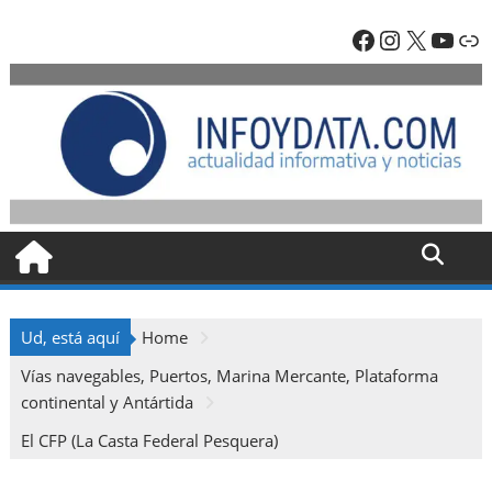
Skip
Facebook
Instagra
X
YouT
En
to
content
Ud, está aquí
Home
Vías navegables, Puertos, Marina Mercante, Plataforma
continental y Antártida
El CFP (La Casta Federal Pesquera)