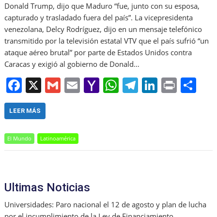
Donald Trump, dijo que Maduro “fue, junto con su esposa,
capturado y trasladado fuera del país”. La vicepresidenta
venezolana, Delcy Rodríguez, dijo en un mensaje telefónico
transmitido por la televisión estatal VTV que el país sufrió “un
ataque aéreo brutal” por parte de Estados Unidos contra
Caracas y exigió al gobierno de Donald…
F
X
G
E
Y
W
T
Li
Pr
S
a
m
m
a
h
el
n
in
h
c
ai
ai
h
at
e
k
t
ar
LEER MÁS
e
l
l
o
s
gr
e
e
El Mundo
Latinoamérica
b
o
A
a
dI
o
M
p
m
n
o
ai
p
Ultimas Noticias
k
l
Universidades: Paro nacional el 12 de agosto y plan de lucha
por el incumplimiento de la Ley de Financiamiento