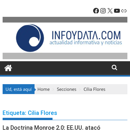
Skip
Facebook
Instagra
X
YouT
En
to
content
Ud, está aquí
Home
Secciones
Cilia Flores
Etiqueta:
Cilia Flores
La Doctrina Monroe 2.0: EE.UU. atacó