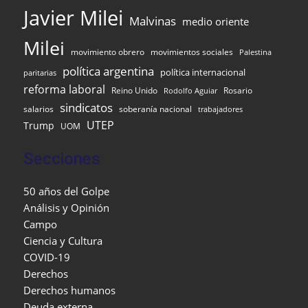
Javier Milei
Malvinas
medio oriente
Milei
movimiento obrero
movimientos sociales
Palestina
política argentina
política internacional
paritarias
reforma laboral
Reino Unido
Rosario
Rodolfo Aguiar
sindicatos
salarios
soberanía nacional
trabajadores
UTEP
Trump
UOM
Secciones
50 años del Golpe
Análisis y Opinión
Campo
Ciencia y Cultura
COVID-19
Derechos
Derechos humanos
Deuda externa