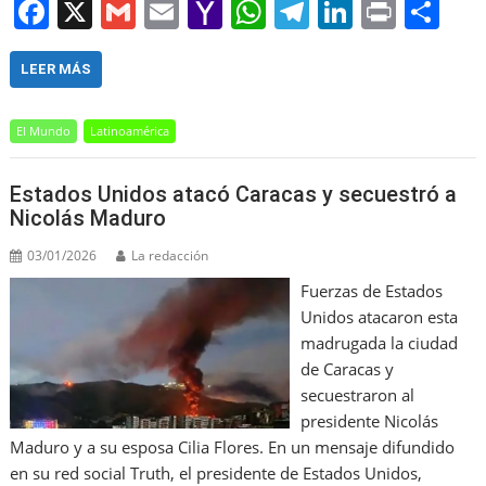
F
X
G
E
Y
W
T
Li
Pr
S
a
m
m
a
h
el
n
in
h
c
ai
ai
h
at
e
k
t
ar
LEER MÁS
e
l
l
o
s
gr
e
e
El Mundo
Latinoamérica
b
o
A
a
dI
o
M
p
m
n
Estados Unidos atacó Caracas y secuestró a
o
ai
p
Nicolás Maduro
k
l
03/01/2026
La redacción
Fuerzas de Estados
Unidos atacaron esta
madrugada la ciudad
de Caracas y
secuestraron al
presidente Nicolás
Maduro y a su esposa Cilia Flores. En un mensaje difundido
en su red social Truth, el presidente de Estados Unidos,