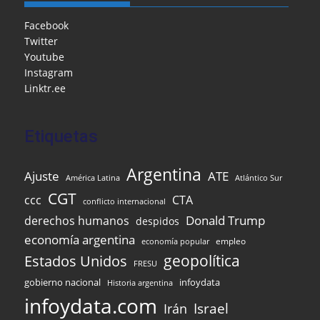
b
o
A
a
dI
e
o
M
p
m
n
Facebook
Twitter
o
ai
p
Youtube
k
l
Instagram
Linktr.ee
Etiquetas
Argentina
Ajuste
ATE
Atlántico Sur
América Latina
CGT
ccc
CTA
conflicto internacional
Donald Trump
derechos humanos
despidos
economía argentina
empleo
economía popular
Estados Unidos
geopolítica
FRESU
infoydata
gobierno nacional
Historia argentina
infoydata.com
Israel
Irán