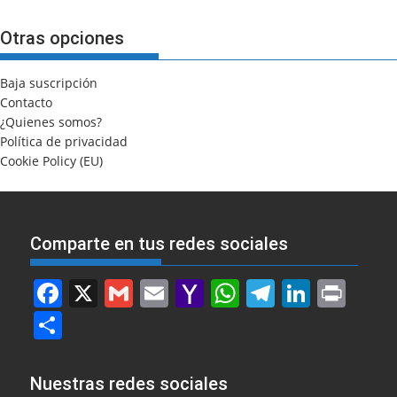
Otras opciones
Baja suscripción
Contacto
¿Quienes somos?
Política de privacidad
Cookie Policy (EU)
Comparte en tus redes sociales
F
X
G
E
Y
W
T
Li
Pr
a
m
m
a
h
el
n
in
S
c
ai
ai
h
at
e
k
t
h
e
l
l
o
s
gr
e
ar
Nuestras redes sociales