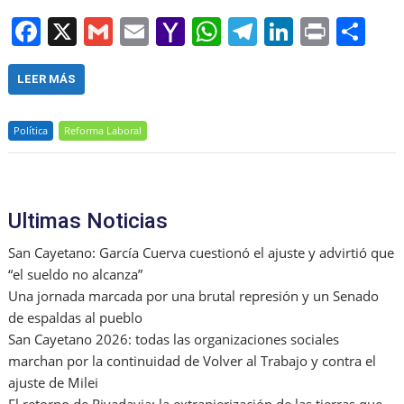
F
X
G
E
Y
W
T
Li
Pr
S
a
m
m
a
h
el
n
in
h
c
ai
ai
h
at
e
k
t
ar
LEER MÁS
e
l
l
o
s
gr
e
e
Política
Reforma Laboral
b
o
A
a
dI
o
M
p
m
n
o
ai
p
Ultimas Noticias
k
l
San Cayetano: García Cuerva cuestionó el ajuste y advirtió que
“el sueldo no alcanza”
Una jornada marcada por una brutal represión y un Senado
de espaldas al pueblo
San Cayetano 2026: todas las organizaciones sociales
marchan por la continuidad de Volver al Trabajo y contra el
ajuste de Milei