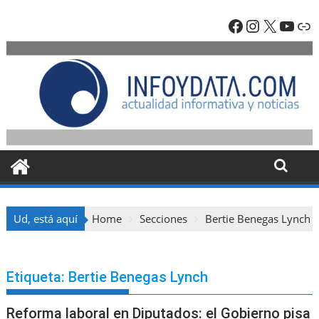
Skip
Facebook
Instagra
X
YouT
En
to
content
Ud, está aquí
Home
Secciones
Bertie Benegas Lynch
Etiqueta:
Bertie Benegas Lynch
Reforma laboral en Diputados: el Gobierno pisa