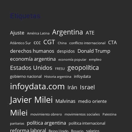
Etiquetas
Argentina
Ajuste
ATE
América Latina
CGT
ccc
CTA
Atlántico Sur
conflicto internacional
China
derechos humanos
Donald Trump
despidos
economía argentina
empleo
economía popular
Estados Unidos
geopolítica
FRESU
gobierno nacional
infoydata
Historia argentina
infoydata.com
Israel
Irán
Javier Milei
Malvinas
medio oriente
Milei
movimiento obrero
movimientos sociales
Palestina
política argentina
política internacional
paritarias
reforma laboral
Reino Unido
Rosario
salarios