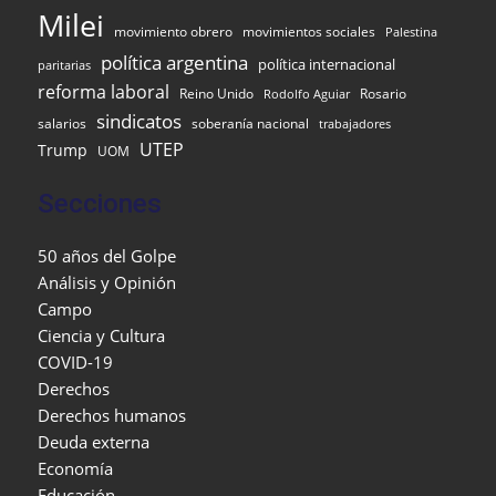
Milei
movimiento obrero
movimientos sociales
Palestina
política argentina
política internacional
paritarias
reforma laboral
Reino Unido
Rosario
Rodolfo Aguiar
sindicatos
salarios
soberanía nacional
trabajadores
UTEP
Trump
UOM
Secciones
50 años del Golpe
Análisis y Opinión
Campo
Ciencia y Cultura
COVID-19
Derechos
Derechos humanos
Deuda externa
Economía
Educación