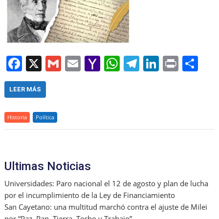
F
X
G
E
Y
W
T
Li
Pr
S
a
m
m
a
h
el
n
in
h
c
ai
ai
h
at
e
k
t
ar
LEER MÁS
e
l
l
o
s
gr
e
e
Historia
Política
b
o
A
a
dI
o
M
p
m
n
o
ai
p
Ultimas Noticias
k
l
Universidades: Paro nacional el 12 de agosto y plan de lucha
por el incumplimiento de la Ley de Financiamiento
San Cayetano: una multitud marchó contra el ajuste de Milei
por “Paz, Pan, Tierra, Techo y Trabajo”