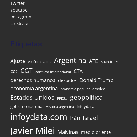
Twitter
o
ai
p
Youtube
k
l
Instagram
Linktr.ee
Etiquetas
Argentina
Ajuste
ATE
Atlántico Sur
América Latina
CGT
ccc
CTA
conflicto internacional
Donald Trump
derechos humanos
despidos
economía argentina
empleo
economía popular
Estados Unidos
geopolítica
FRESU
infoydata
gobierno nacional
Historia argentina
infoydata.com
Israel
Irán
Javier Milei
Malvinas
medio oriente