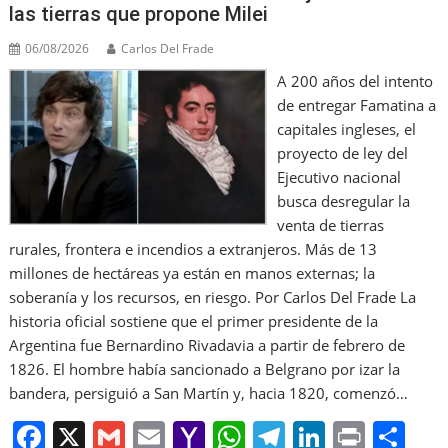
las tierras que propone Milei
06/08/2026
Carlos Del Frade
A 200 años del intento
de entregar Famatina a
capitales ingleses, el
proyecto de ley del
Ejecutivo nacional
busca desregular la
venta de tierras
rurales, frontera e incendios a extranjeros. Más de 13
millones de hectáreas ya están en manos externas; la
soberanía y los recursos, en riesgo. Por Carlos Del Frade La
historia oficial sostiene que el primer presidente de la
Argentina fue Bernardino Rivadavia a partir de febrero de
1826. El hombre había sancionado a Belgrano por izar la
bandera, persiguió a San Martín y, hacia 1820, comenzó…
F
X
G
E
Y
W
T
Li
Pr
S