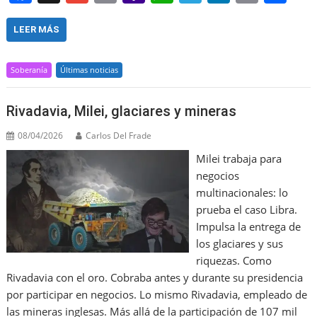
a
m
m
a
h
el
n
in
h
c
ai
ai
h
at
e
k
t
ar
LEER MÁS
e
l
l
o
s
gr
e
e
Soberanía
Últimas noticias
b
o
A
a
dI
o
M
p
m
n
Rivadavia, Milei, glaciares y mineras
o
ai
p
08/04/2026
Carlos Del Frade
k
l
Milei trabaja para
negocios
multinacionales: lo
prueba el caso Libra.
Impulsa la entrega de
los glaciares y sus
riquezas. Como
Rivadavia con el oro. Cobraba antes y durante su presidencia
por participar en negocios. Lo mismo Rivadavia, empleado de
las mineras inglesas. Más allá de la participación de 107 mil