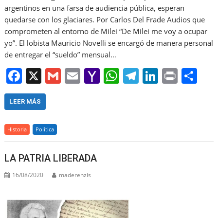
argentinos en una farsa de audiencia pública, esperan
quedarse con los glaciares. Por Carlos Del Frade Audios que
comprometen al entorno de Milei “De Milei me voy a ocupar
yo”. El lobista Mauricio Novelli se encargó de manera personal
de entregar el “sueldo” mensual…
F
X
G
E
Y
W
T
Li
Pr
S
a
m
m
a
h
el
n
in
h
c
ai
ai
h
at
e
k
t
ar
LEER MÁS
e
l
l
o
s
gr
e
e
Historia
Política
b
o
A
a
dI
o
M
p
m
n
LA PATRIA LIBERADA
o
ai
p
16/08/2020
maderenzis
k
l