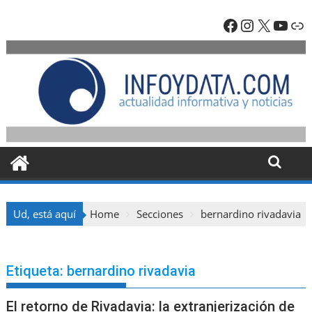
Skip
Facebook
Instagra
X
YouT
En
to
content
Ud, está aquí
Home
Secciones
bernardino rivadavia
Etiqueta:
bernardino rivadavia
El retorno de Rivadavia: la extranjerización de