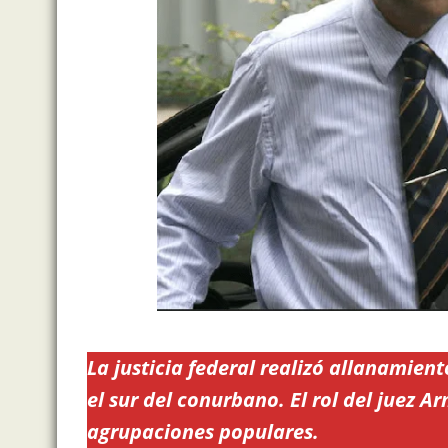
La justicia federal realizó allanamie
el sur del conurbano. El rol del juez 
agrupaciones populares.