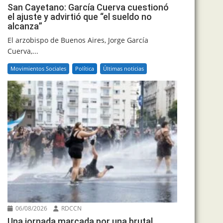
San Cayetano: García Cuerva cuestionó
el ajuste y advirtió que “el sueldo no
alcanza”
El arzobispo de Buenos Aires, Jorge García
Cuerva,...
Movimientos Sociales
Política
Últimas noticias
06/08/2026
RDCCN
Una jornada marcada por una brutal