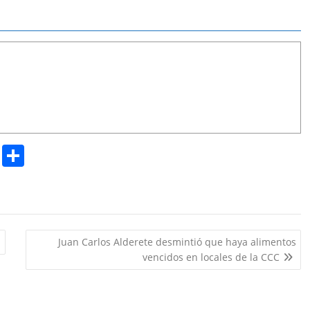
Pr
S
in
h
t
ar
e
s
Juan Carlos Alderete desmintió que haya alimentos
vencidos en locales de la CCC