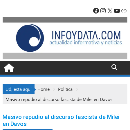
Skip
Facebook
Instagra
X
YouT
En
to
content
Ud, está aquí
Home
Política
Masivo repudio al discurso fascista de Milei en Davos
Masivo repudio al discurso fascista de Milei
en Davos