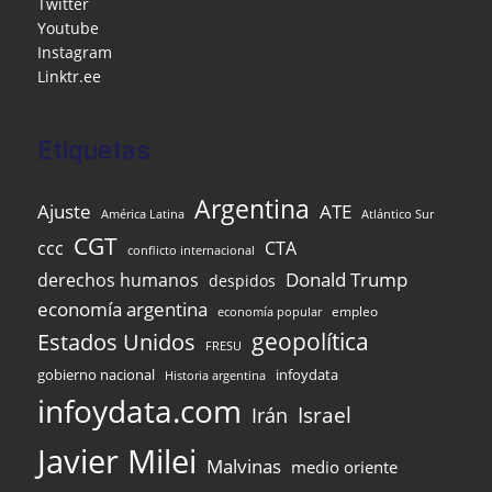
Twitter
o
ai
p
Youtube
k
l
Instagram
Linktr.ee
Etiquetas
Argentina
Ajuste
ATE
Atlántico Sur
América Latina
CGT
ccc
CTA
conflicto internacional
Donald Trump
derechos humanos
despidos
economía argentina
empleo
economía popular
Estados Unidos
geopolítica
FRESU
infoydata
gobierno nacional
Historia argentina
infoydata.com
Israel
Irán
Javier Milei
Malvinas
medio oriente