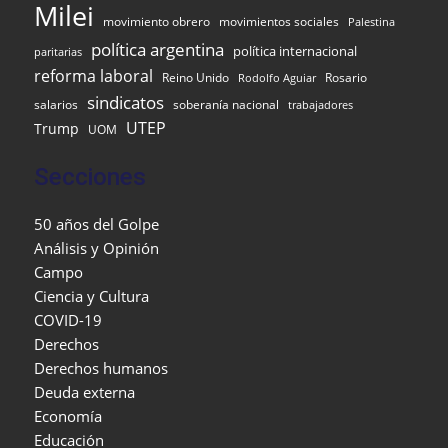
Milei
movimiento obrero
movimientos sociales
Palestina
política argentina
política internacional
paritarias
reforma laboral
Reino Unido
Rosario
Rodolfo Aguiar
sindicatos
salarios
soberanía nacional
trabajadores
UTEP
Trump
UOM
Secciones
50 años del Golpe
Análisis y Opinión
Campo
Ciencia y Cultura
COVID-19
Derechos
Derechos humanos
Deuda externa
Economía
Educación