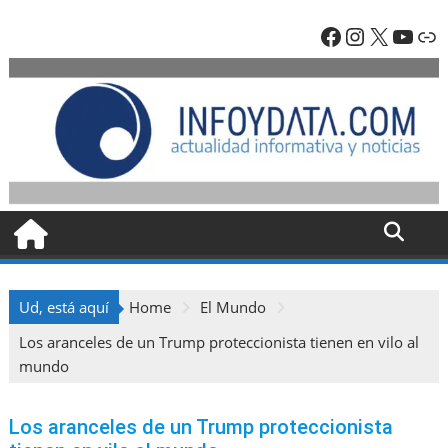
Skip
Facebook
Instagra
X
YouT
En
to
content
Ud, está aquí
Home
El Mundo
Los aranceles de un Trump proteccionista tienen en vilo al
mundo
Los aranceles de un Trump proteccionista