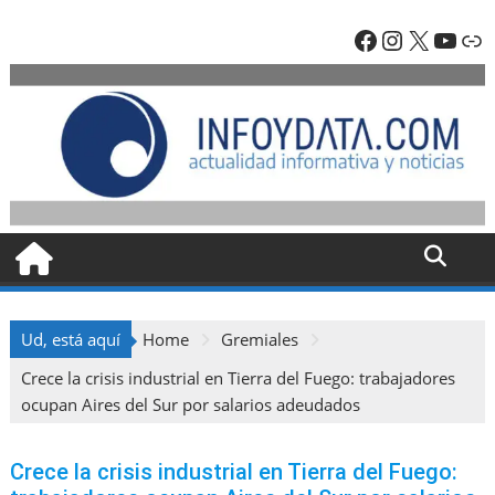
Skip
Facebook
Instagra
X
YouT
En
to
content
Ud, está aquí
Home
Gremiales
Crece la crisis industrial en Tierra del Fuego: trabajadores
ocupan Aires del Sur por salarios adeudados
Crece la crisis industrial en Tierra del Fuego: