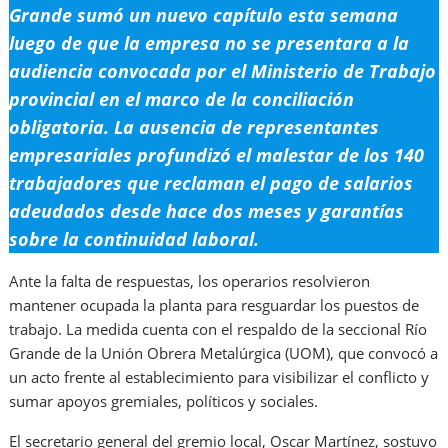
Grande sumó un nuevo capítulo esta semana
luego de que la empresa no se presentara a la
audiencia convocada por el Ministerio de Trabajo
provincial en el marco de la conciliación
obligatoria. La ausencia de representantes
empresariales profundizó el malestar de los 140
trabajadores que reclaman el pago de salarios
adeudados desde hace dos meses y garantías
sobre la continuidad laboral.
Ante la falta de respuestas, los operarios resolvieron
mantener ocupada la planta para resguardar los puestos de
trabajo. La medida cuenta con el respaldo de la seccional Río
Grande de la Unión Obrera Metalúrgica (UOM), que convocó a
un acto frente al establecimiento para visibilizar el conflicto y
sumar apoyos gremiales, políticos y sociales.
El secretario general del gremio local, Oscar Martínez, sostuvo