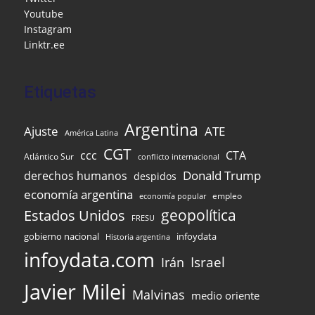
o
ai
p
Youtube
k
l
Instagram
Linktr.ee
Etiquetas
Argentina
Ajuste
ATE
América Latina
CGT
ccc
CTA
Atlántico Sur
conflicto internacional
Donald Trump
derechos humanos
despidos
economía argentina
empleo
economía popular
Estados Unidos
geopolítica
FRESU
infoydata
gobierno nacional
Historia argentina
infoydata.com
Israel
Irán
Javier Milei
Malvinas
medio oriente