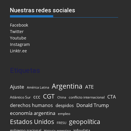
h
e
l
l
o
s
gr
e
ar
Nuestras redes sociales
b
o
A
a
dI
e
o
M
p
m
n
Facebook
Twitter
o
ai
p
Youtube
k
l
Instagram
Linktr.ee
Etiquetas
Argentina
Ajuste
ATE
América Latina
CGT
ccc
CTA
Atlántico Sur
conflicto internacional
China
Donald Trump
derechos humanos
despidos
economía argentina
empleo
Estados Unidos
geopolítica
FRESU
gobierno nacional
infoydata
Historia argentina