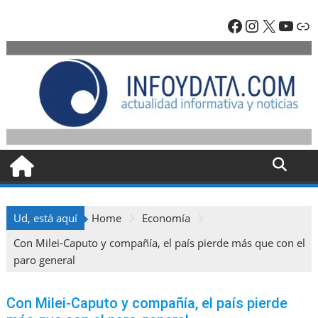
Skip
Facebook
Instagra
X
YouT
En
to
content
Ud, está aquí
Home
Economía
Con Milei-Caputo y compañía, el país pierde más que con el
paro general
Con Milei-Caputo y compañía, el país pierde