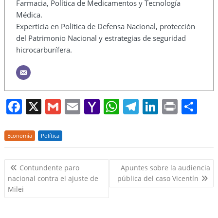
Farmacia, Política de Medicamentos y Tecnología
Médica.
Experticia en Política de Defensa Nacional, protección
del Patrimonio Nacional y estrategias de seguridad
hicrocarburífera.
F
X
G
E
Y
W
T
Li
Pr
S
a
m
m
a
h
el
n
in
h
c
ai
ai
h
at
e
k
t
ar
Economía
Política
e
l
l
o
s
gr
e
e
Navegación
b
o
A
a
dI
Contundente paro
Apuntes sobre la audiencia
de
nacional contra el ajuste de
pública del caso Vicentín
o
M
p
m
n
entradas
Milei
o
ai
p
k
l