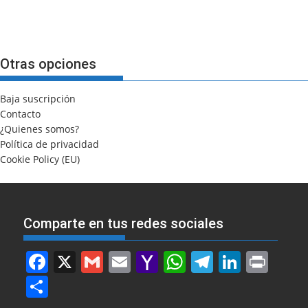
Otras opciones
Baja suscripción
Contacto
¿Quienes somos?
Política de privacidad
Cookie Policy (EU)
Comparte en tus redes sociales
F
X
G
E
Y
W
T
Li
Pr
a
m
m
a
h
el
n
in
S
c
ai
ai
h
at
e
k
t