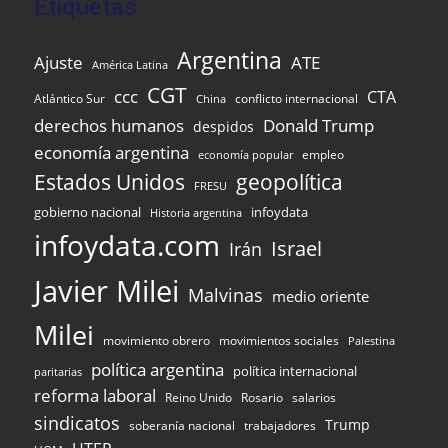
Etiquetas
Argentina
Ajuste
ATE
América Latina
CGT
ccc
CTA
Atlántico Sur
conflicto internacional
China
Donald Trump
derechos humanos
despidos
economía argentina
empleo
economía popular
Estados Unidos
geopolítica
FRESU
gobierno nacional
infoydata
Historia argentina
infoydata.com
Israel
Irán
Javier Milei
Malvinas
medio oriente
Milei
movimiento obrero
movimientos sociales
Palestina
política argentina
política internacional
paritarias
reforma laboral
Reino Unido
Rosario
salarios
sindicatos
Trump
soberanía nacional
trabajadores