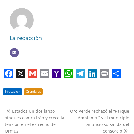
La redacción
F
X
G
E
Y
W
T
Li
Pr
S
a
m
m
a
h
el
n
in
h
c
ai
ai
h
at
e
k
t
ar
Educación
Gremiales
e
l
l
o
s
gr
e
e
Navegación
b
o
A
a
dI
Estados Unidos lanzó
Oro Verde rechazó el “Parque
de
ataques contra Irán y crece la
Ambiental” y el municipio
o
M
p
m
n
entradas
tensión en el estrecho de
anunció su salida del
o
ai
p
Ormuz
consorcio