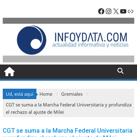
Skip
Facebook
Instagra
X
YouT
En
to
content
Ud, está aquí
Home
Gremiales
CGT se suma a la Marcha Federal Universitaria y profundiza
el rechazo al ajuste de Milei
CGT se suma a la Marcha Federal Universitaria