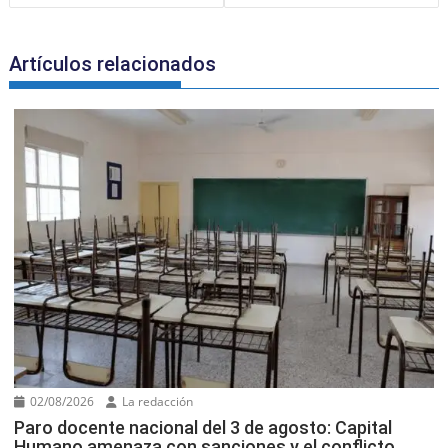
k
l
Artículos relacionados
02/08/2026
La redacción
Paro docente nacional del 3 de agosto: Capital
Humano amenaza con sanciones y el conflicto