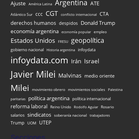
Argentina
Ajuste
ATE
América Latina
CGT
ccc
CTA
Atlántico Sur
conflicto internacional
Donald Trump
derechos humanos
despidos
economía argentina
empleo
economía popular
Estados Unidos
geopolítica
FRESU
infoydata
gobierno nacional
Historia argentina
infoydata.com
Israel
Irán
Javier Milei
Malvinas
medio oriente
Milei
movimiento obrero
movimientos sociales
Palestina
política argentina
política internacional
paritarias
reforma laboral
Reino Unido
Rosario
Rodolfo Aguiar
sindicatos
salarios
soberanía nacional
trabajadores
UTEP
Trump
UOM
Secciones