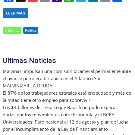
a
m
m
a
h
el
n
in
h
c
ai
ai
h
at
e
k
t
ar
LEER MÁS
e
l
l
o
s
gr
e
e
El Mundo
Política
b
o
A
a
dI
o
M
p
m
n
o
ai
p
Ultimas Noticias
k
l
Malvinas: impulsan una comisión bicameral permanente ante
el avance petrolero británico en el Atlántico Sur
MALVINIZAR LA DEUDA
El 87% de los trabajadores estatales está endeudado y más de
la mitad tiene otro empleo para sobrevivir
Los $4 billones del Tesoro que Bausili no pudo explicar:
dudas por los movimientos entre Economía y el BCRA
Universidades: Paro nacional el 12 de agosto y plan de lucha
por el incumplimiento de la Ley de Financiamiento