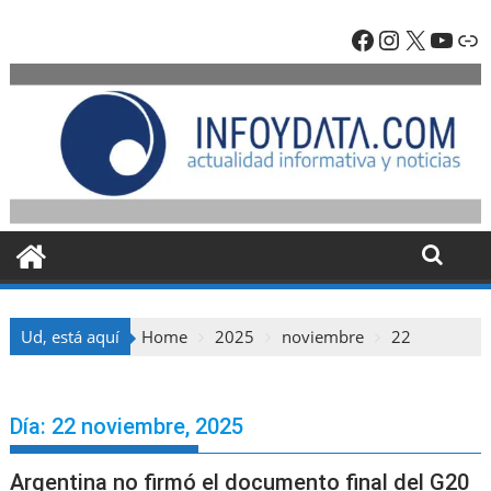
Skip
Facebook
Instagra
X
YouT
En
to
content
Ud, está aquí
Home
2025
noviembre
22
Día:
22 noviembre, 2025
Argentina no firmó el documento final del G20