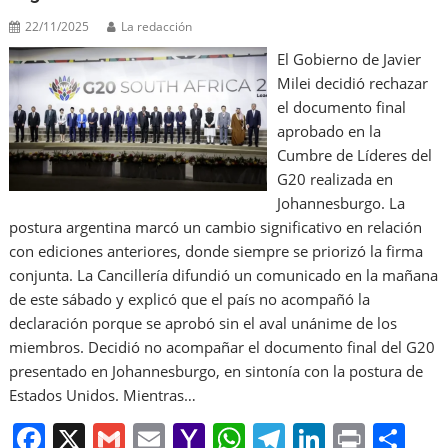
22/11/2025
La redacción
El Gobierno de Javier
Milei decidió rechazar
el documento final
aprobado en la
Cumbre de Líderes del
G20 realizada en
Johannesburgo. La
postura argentina marcó un cambio significativo en relación
con ediciones anteriores, donde siempre se priorizó la firma
conjunta. La Cancillería difundió un comunicado en la mañana
de este sábado y explicó que el país no acompañó la
declaración porque se aprobó sin el aval unánime de los
miembros. Decidió no acompañar el documento final del G20
presentado en Johannesburgo, en sintonía con la postura de
Estados Unidos. Mientras…
F
X
G
E
Y
W
T
Li
Pr
S