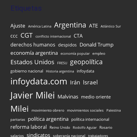
Etiquetas
Argentina
Ajuste
ATE
Atlántico Sur
América Latina
CGT
ccc
CTA
conflicto internacional
Donald Trump
derechos humanos
despidos
economía argentina
empleo
economía popular
Estados Unidos
geopolítica
FRESU
infoydata
gobierno nacional
Historia argentina
infoydata.com
Israel
Irán
Javier Milei
Malvinas
medio oriente
Milei
movimiento obrero
movimientos sociales
Palestina
política argentina
política internacional
paritarias
reforma laboral
Reino Unido
Rosario
Rodolfo Aguiar
sindicatos
salarios
soberanía nacional
trabajadores