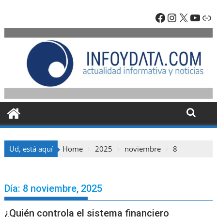
Skip
Facebook
Instagra
X
YouT
En
to
content
Ud, está aquí
Home
2025
noviembre
8
Día:
8 noviembre, 2025
¿Quién controla el sistema financiero