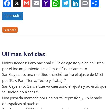
F
X
G
E
Y
W
T
Li
Pr
S
a
m
m
a
h
el
n
in
h
c
ai
ai
h
at
e
k
t
ar
LEER MÁS
e
l
l
o
s
gr
e
e
Economía
b
o
A
a
dI
o
M
p
m
n
o
ai
p
Ultimas Noticias
k
l
Universidades: Paro nacional el 12 de agosto y plan de lucha
por el incumplimiento de la Ley de Financiamiento
San Cayetano: una multitud marchó contra el ajuste de Milei
por “Paz, Pan, Tierra, Techo y Trabajo”
San Cayetano: García Cuerva cuestionó el ajuste y advirtió que
“el sueldo no alcanza”
Una jornada marcada por una brutal represión y un Senado
de espaldas al pueblo