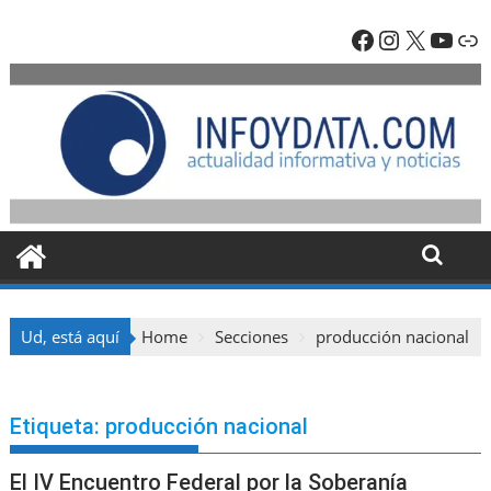
Skip
Facebook
Instagra
X
YouT
En
to
content
Ud, está aquí
Home
Secciones
producción nacional
Etiqueta:
producción nacional
El IV Encuentro Federal por la Soberanía