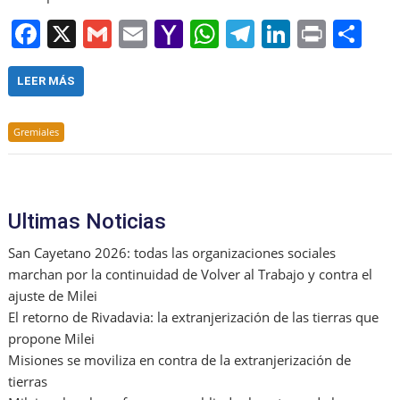
F
X
G
E
Y
W
T
Li
Pr
S
a
m
m
a
h
el
n
in
h
c
ai
ai
h
at
e
k
t
ar
LEER MÁS
e
l
l
o
s
gr
e
e
Gremiales
b
o
A
a
dI
o
M
p
m
n
o
ai
p
Ultimas Noticias
k
l
San Cayetano 2026: todas las organizaciones sociales
marchan por la continuidad de Volver al Trabajo y contra el
ajuste de Milei
El retorno de Rivadavia: la extranjerización de las tierras que
propone Milei
Misiones se moviliza en contra de la extranjerización de
tierras