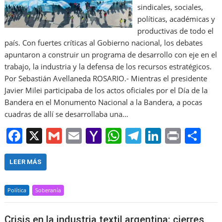
sindicales, sociales,
políticas, académicas y
productivas de todo el
país. Con fuertes críticas al Gobierno nacional, los debates
apuntaron a construir un programa de desarrollo con eje en el
trabajo, la industria y la defensa de los recursos estratégicos.
Por Sebastián Avellaneda ROSARIO.- Mientras el presidente
Javier Milei participaba de los actos oficiales por el Día de la
Bandera en el Monumento Nacional a la Bandera, a pocas
cuadras de allí se desarrollaba una…
F
X
G
E
Y
W
T
Li
Pr
S
a
m
m
a
h
el
n
in
h
c
ai
ai
h
at
e
k
t
ar
LEER MÁS
e
l
l
o
s
gr
e
e
Política
Soberanía
b
o
A
a
dI
o
M
p
m
n
Crisis en la industria textil argentina: cierres,