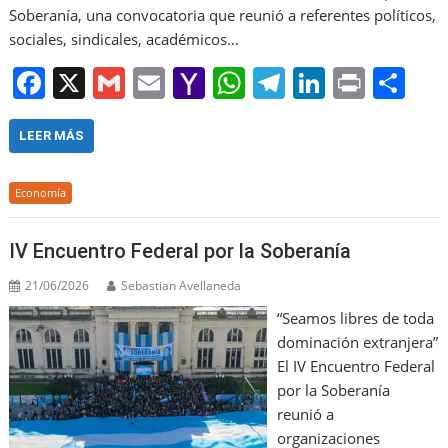
Soberanía, una convocatoria que reunió a referentes políticos,
sociales, sindicales, académicos…
F
X
G
E
Y
W
T
Li
Pr
S
a
m
m
a
h
el
n
in
h
c
ai
ai
h
at
e
k
t
ar
LEER MÁS
e
l
l
o
s
gr
e
e
Economía
b
o
A
a
dI
o
M
p
m
n
IV Encuentro Federal por la Soberanía
o
ai
p
21/06/2026
Sebastian Avellaneda
k
l
“Seamos libres de toda
dominación extranjera”
El IV Encuentro Federal
por la Soberanía
reunió a
organizaciones