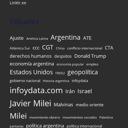
Linktr.ee
Etiquetas
Argentina
Ajuste
ATE
América Latina
CGT
ccc
CTA
Atlántico Sur
conflicto internacional
China
Donald Trump
derechos humanos
despidos
economía argentina
empleo
economía popular
Estados Unidos
geopolítica
FRESU
gobierno nacional
infoydata
Historia argentina
infoydata.com
Israel
Irán
Javier Milei
Malvinas
medio oriente
Milei
movimiento obrero
movimientos sociales
Palestina
política argentina
política internacional
paritarias