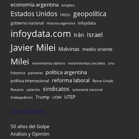
economía argentina
empleo
Estados Unidos
geopolítica
FRESU
gobierno nacional
infoydata
Historia argentina
infoydata.com
Israel
Irán
Javier Milei
Malvinas
medio oriente
Milei
movimiento obrero
movimientos sociales
onu
política argentina
Palestina
paritarias
reforma laboral
política internacional
Reino Unido
sindicatos
Rosario
salarios
soberanía nacional
UTEP
Trump
UOM
trabajadores
Secciones
50 años del Golpe
Análisis y Opinión