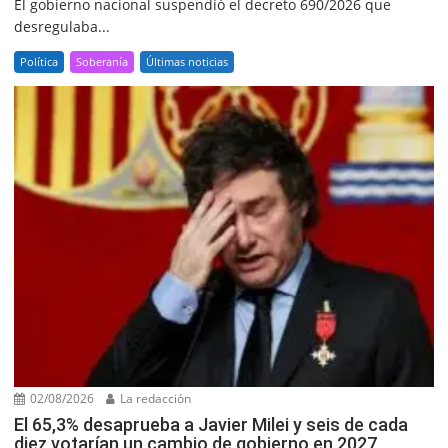
El gobierno nacional suspendió el decreto 690/2026 que
desregulaba...
Política
Soberanía
Últimas noticias
02/08/2026
La redacción
El 65,3% desaprueba a Javier Milei y seis de cada
diez votarían un cambio de gobierno en 2027