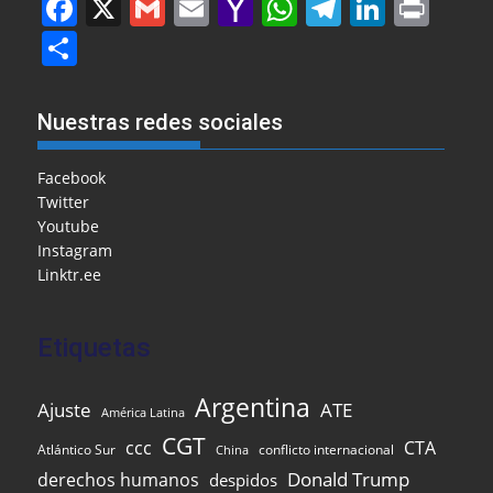
F
X
G
E
Y
W
T
Li
Pr
a
m
m
a
h
el
n
in
S
c
ai
ai
h
at
e
k
t
h
e
l
l
o
s
gr
e
ar
Nuestras redes sociales
b
o
A
a
dI
e
o
M
p
m
n
Facebook
Twitter
o
ai
p
Youtube
k
l
Instagram
Linktr.ee
Etiquetas
Argentina
Ajuste
ATE
América Latina
CGT
ccc
CTA
Atlántico Sur
conflicto internacional
China
Donald Trump
derechos humanos
despidos