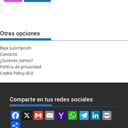
Otras opciones
Baja suscripción
Contacto
¿Quienes somos?
Política de privacidad
Cookie Policy (EU)
Comparte en tus redes sociales
F
X
G
E
Y
W
T
Li
Pr
a
m
m
a
h
el
n
in
S