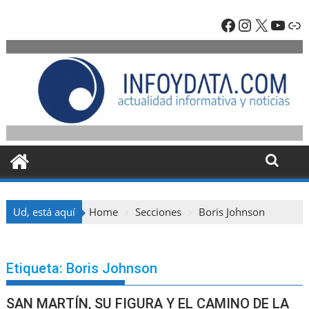
Skip
Facebook
Instagra
X
YouT
En
to
content
Ud, está aquí
Home
Secciones
Boris Johnson
Etiqueta:
Boris Johnson
SAN MARTÍN, SU FIGURA Y EL CAMINO DE LA