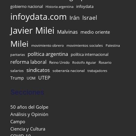
infoydata
gobierno nacional
Historia argentina
infoydata.com
Israel
Irán
Javier Milei
Malvinas
medio oriente
Milei
movimiento obrero
movimientos sociales
Palestina
política argentina
política internacional
paritarias
reforma laboral
Reino Unido
Rosario
Rodolfo Aguiar
sindicatos
salarios
soberanía nacional
trabajadores
UTEP
Trump
UOM
Secciones
50 años del Golpe
Análisis y Opinión
Campo
Ciencia y Cultura
COVID-19