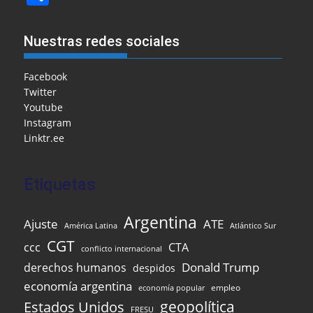
c
ai
ai
h
at
e
k
t
h
e
l
l
o
s
gr
e
ar
Nuestras redes sociales
b
o
A
a
dI
e
o
M
p
m
n
Facebook
Twitter
o
ai
p
Youtube
k
l
Instagram
Linktr.ee
Etiquetas
Argentina
Ajuste
ATE
Atlántico Sur
América Latina
CGT
ccc
CTA
conflicto internacional
Donald Trump
derechos humanos
despidos
economía argentina
empleo
economía popular
Estados Unidos
geopolítica
FRESU