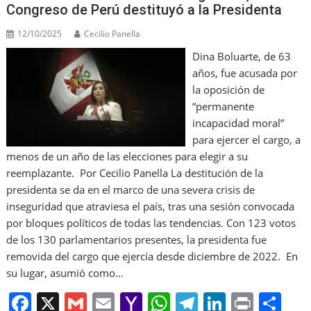
Congreso de Perú destituyó a la Presidenta
12/10/2025
Cecilio Panella
Dina Boluarte, de 63
años, fue acusada por
la oposición de
“permanente
incapacidad moral”
para ejercer el cargo, a
menos de un año de las elecciones para elegir a su
reemplazante. Por Cecilio Panella La destitución de la
presidenta se da en el marco de una severa crisis de
inseguridad que atraviesa el país, tras una sesión convocada
por bloques políticos de todas las tendencias. Con 123 votos
de los 130 parlamentarios presentes, la presidenta fue
removida del cargo que ejercía desde diciembre de 2022. En
su lugar, asumió como…
F
X
G
E
Y
W
T
Li
Pr
S