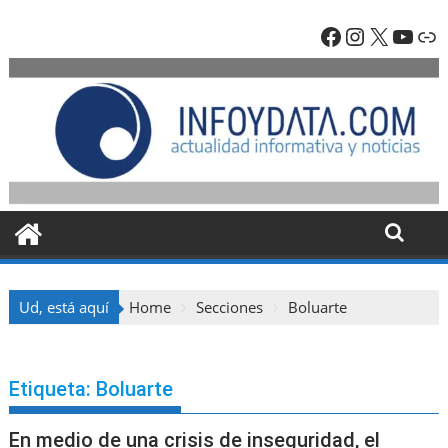
Skip
Facebook
Instagra
X
YouT
En
to
content
Ud, está aquí
Home
Secciones
Boluarte
Etiqueta:
Boluarte
En medio de una crisis de inseguridad, el