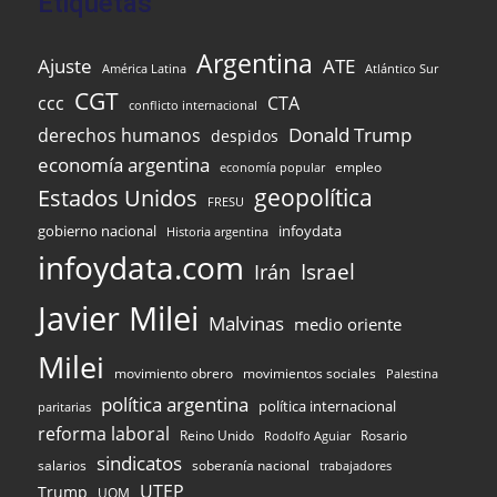
Etiquetas
Argentina
Ajuste
ATE
Atlántico Sur
América Latina
CGT
ccc
CTA
conflicto internacional
Donald Trump
derechos humanos
despidos
economía argentina
empleo
economía popular
Estados Unidos
geopolítica
FRESU
infoydata
gobierno nacional
Historia argentina
infoydata.com
Israel
Irán
Javier Milei
Malvinas
medio oriente
Milei
movimiento obrero
movimientos sociales
Palestina
política argentina
política internacional
paritarias
reforma laboral
Reino Unido
Rosario
Rodolfo Aguiar
sindicatos
salarios
soberanía nacional
trabajadores
UTEP
Trump
UOM