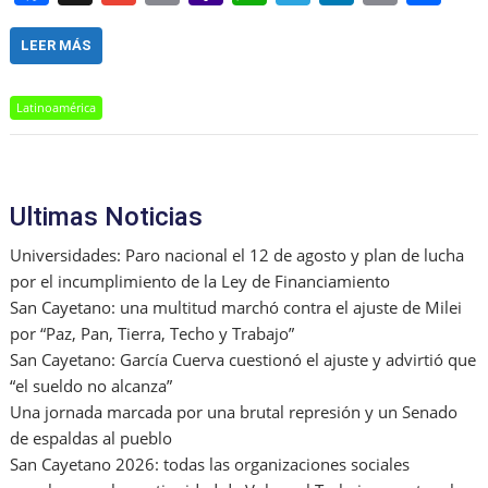
a
m
m
a
h
el
n
in
h
c
ai
ai
h
at
e
k
t
ar
LEER MÁS
e
l
l
o
s
gr
e
e
Latinoamérica
b
o
A
a
dI
o
M
p
m
n
o
ai
p
Ultimas Noticias
k
l
Universidades: Paro nacional el 12 de agosto y plan de lucha
por el incumplimiento de la Ley de Financiamiento
San Cayetano: una multitud marchó contra el ajuste de Milei
por “Paz, Pan, Tierra, Techo y Trabajo”
San Cayetano: García Cuerva cuestionó el ajuste y advirtió que
“el sueldo no alcanza”
Una jornada marcada por una brutal represión y un Senado
de espaldas al pueblo
San Cayetano 2026: todas las organizaciones sociales