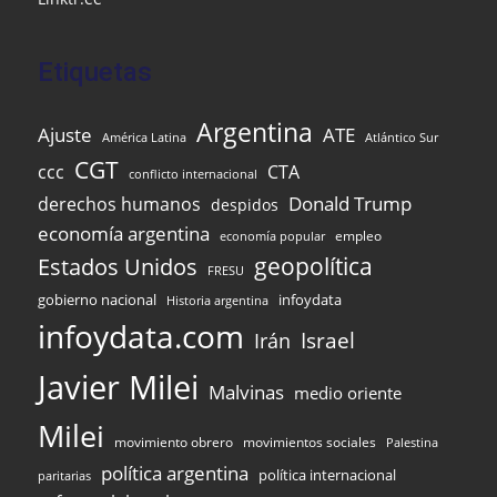
Etiquetas
Argentina
Ajuste
ATE
Atlántico Sur
América Latina
CGT
ccc
CTA
conflicto internacional
Donald Trump
derechos humanos
despidos
economía argentina
empleo
economía popular
Estados Unidos
geopolítica
FRESU
infoydata
gobierno nacional
Historia argentina
infoydata.com
Israel
Irán
Javier Milei
Malvinas
medio oriente
Milei
movimiento obrero
movimientos sociales
Palestina
política argentina
política internacional
paritarias