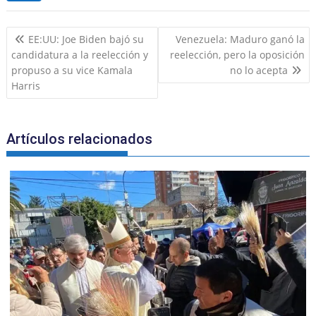
e
l
l
o
s
gr
e
e
Navegación
b
o
A
a
dI
EE:UU: Joe Biden bajó su
Venezuela: Maduro ganó la
de
candidatura a la reelección y
reelección, pero la oposición
o
M
p
m
n
entradas
propuso a su vice Kamala
no lo acepta
o
ai
p
Harris
k
l
Artículos relacionados