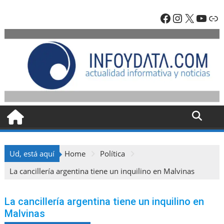
Skip
Facebook
Instagra
X
YouT
En
to
content
Ud, está aquí
Home
Política
La cancillería argentina tiene un inquilino en Malvinas
La cancillería argentina tiene un inquilino en
Malvinas