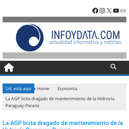
Skip
Facebook
Instagra
X
YouT
En
to
content
Ud, está aquí
Home
Economía
La AGP licita dragado de mantenimiento de la Hidrovía
Paraguay-Paraná
La AGP licita dragado de mantenimiento de la