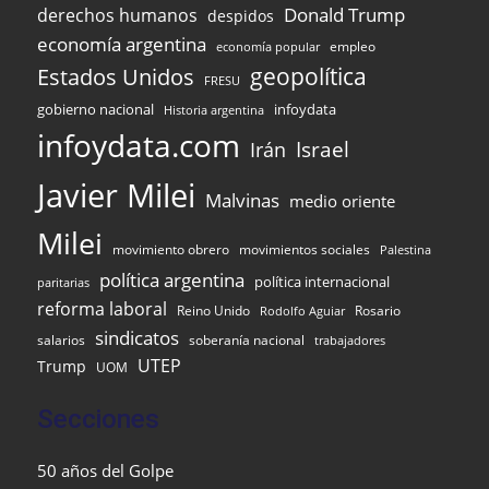
Donald Trump
derechos humanos
despidos
economía argentina
empleo
economía popular
Estados Unidos
geopolítica
FRESU
infoydata
gobierno nacional
Historia argentina
infoydata.com
Israel
Irán
Javier Milei
Malvinas
medio oriente
Milei
movimiento obrero
movimientos sociales
Palestina
política argentina
política internacional
paritarias
reforma laboral
Reino Unido
Rosario
Rodolfo Aguiar
sindicatos
salarios
soberanía nacional
trabajadores
UTEP
Trump
UOM
Secciones
50 años del Golpe