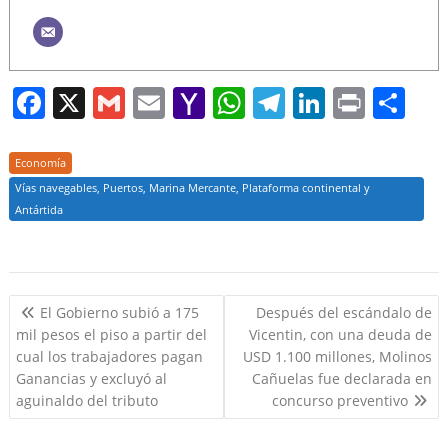
F
X
G
E
Y
W
T
Li
Pr
S
a
m
m
a
h
el
n
in
h
c
ai
ai
h
at
e
k
t
ar
Economía
e
l
l
o
s
gr
e
e
Vías navegables, Puertos, Marina Mercante, Plataforma continental y
Antártida
b
o
A
a
dI
o
M
p
m
n
o
ai
p
Navegación
El Gobierno subió a 175
Después del escándalo de
k
l
de
mil pesos el piso a partir del
Vicentin, con una deuda de
entradas
cual los trabajadores pagan
USD 1.100 millones, Molinos
Ganancias y excluyó al
Cañuelas fue declarada en
aguinaldo del tributo
concurso preventivo