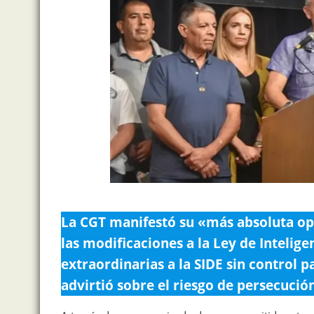
La CGT manifestó su «más absoluta o
las modificaciones a la Ley de Intelig
extraordinarias a la SIDE sin control p
advirtió sobre el riesgo de persecució