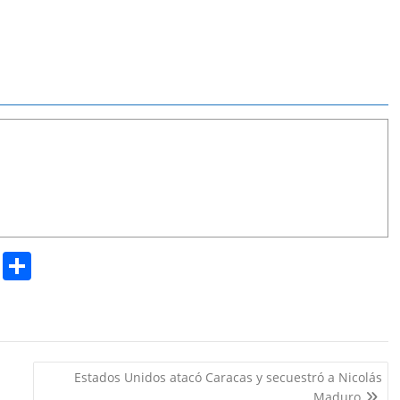
Pr
S
in
h
t
ar
e
Estados Unidos atacó Caracas y secuestró a Nicolás
Maduro