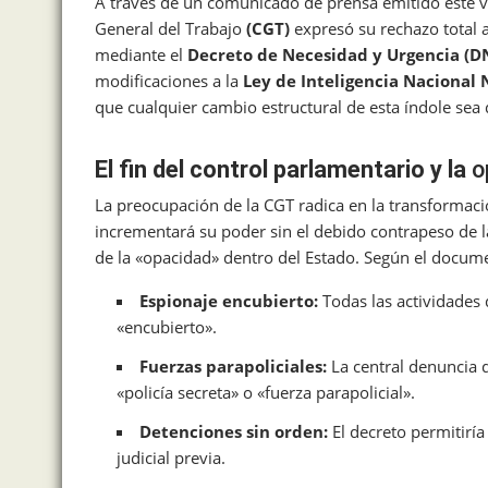
A través de un comunicado de prensa emitido este vi
General del Trabajo
(CGT)
expresó su rechazo total a
mediante el
Decreto de Necesidad y Urgencia (D
modificaciones a la
Ley de Inteligencia Nacional 
que cualquier cambio estructural de esta índole sea
El fin del control parlamentario y la
o
La preocupación de la CGT radica en la transformaci
incrementará su poder sin el debido contrapeso de l
de la «opacidad» dentro del Estado. Según el docum
Espionaje encubierto:
Todas las actividades 
«encubierto».
Fuerzas parapoliciales:
La central denuncia q
«policía secreta» o «fuerza parapolicial».
Detenciones sin orden:
El decreto permitiría
judicial previa.