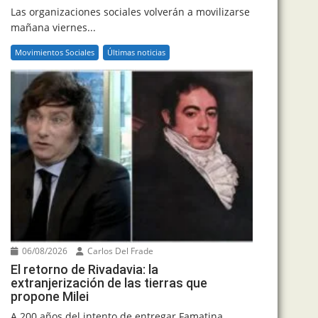
Las organizaciones sociales volverán a movilizarse
mañana viernes...
Movimientos Sociales
Últimas noticias
06/08/2026
Carlos Del Frade
El retorno de Rivadavia: la
extranjerización de las tierras que
propone Milei
A 200 años del intento de entregar Famatina...