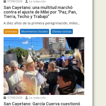
07/08/2026
La redacción
San Cayetano: una multitud marchó
contra el ajuste de Milei por “Paz, Pan,
Tierra, Techo y Trabajo”
A diez años de la primera peregrinación, miles...
Gremiales
Movimientos Sociales
Últimas noticias
07/08/2026
La redacción
San Cayetano: García Cuerva cuestionó