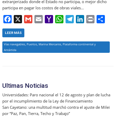
extranjerizado donde el Estado no participa, o mejor dicho
participa en pagar los costos de obras viales…
F
X
G
E
Y
W
T
Li
Pr
S
a
m
m
a
h
el
n
in
h
c
ai
ai
h
at
e
k
t
ar
LEER MÁS
e
l
l
o
s
gr
e
e
Vías navegables, Puertos, Marina Mercante, Plataforma continental y
b
o
A
a
dI
Antártida
o
M
p
m
n
o
ai
p
k
l
Ultimas Noticias
Universidades: Paro nacional el 12 de agosto y plan de lucha
por el incumplimiento de la Ley de Financiamiento
San Cayetano: una multitud marchó contra el ajuste de Milei
por “Paz, Pan, Tierra, Techo y Trabajo”