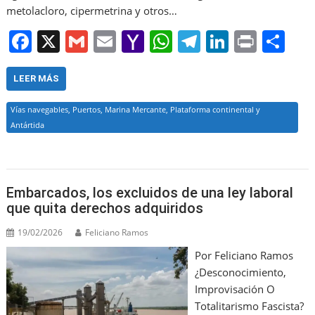
metolacloro, cipermetrina y otros…
F
X
G
E
Y
W
T
Li
Pr
S
a
m
m
a
h
el
n
in
h
c
ai
ai
h
at
e
k
t
ar
LEER MÁS
e
l
l
o
s
gr
e
e
Vías navegables, Puertos, Marina Mercante, Plataforma continental y
b
o
A
a
dI
Antártida
o
M
p
m
n
o
ai
p
k
l
Embarcados, los excluidos de una ley laboral
que quita derechos adquiridos
19/02/2026
Feliciano Ramos
Por Feliciano Ramos
¿Desconocimiento,
Improvisación O
Totalitarismo Fascista?