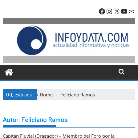
Skip
Facebook
Instagra
X
YouT
En
to
content
Ud, está aquí
Home
Feliciano Ramos
Autor:
Feliciano Ramos
Capitán Fluvial (Dragador) – Miembro del Foro por la