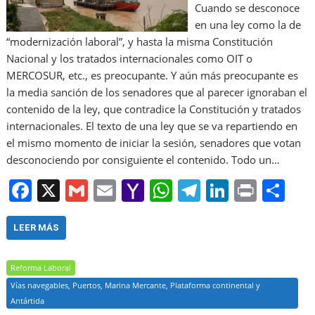
Cuando se desconoce
en una ley como la de
“modernización laboral”, y hasta la misma Constitución
Nacional y los tratados internacionales como OIT o
MERCOSUR, etc., es preocupante. Y aún más preocupante es
la media sanción de los senadores que al parecer ignoraban el
contenido de la ley, que contradice la Constitución y tratados
internacionales. El texto de una ley que se va repartiendo en
el mismo momento de iniciar la sesión, senadores que votan
desconociendo por consiguiente el contenido. Todo un…
F
X
G
E
Y
W
T
Li
Pr
S
a
m
m
a
h
el
n
in
h
c
ai
ai
h
at
e
k
t
ar
LEER MÁS
e
l
l
o
s
gr
e
e
Reforma Laboral
b
o
A
a
dI
Vías navegables, Puertos, Marina Mercante, Plataforma continental y
o
M
p
m
n
Antártida