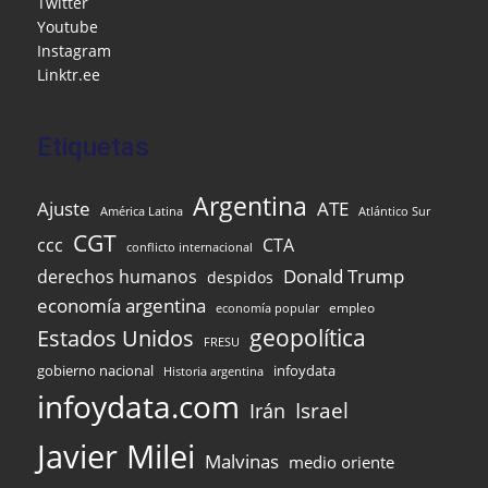
Twitter
o
ai
p
Youtube
k
l
Instagram
Linktr.ee
Etiquetas
Argentina
Ajuste
ATE
Atlántico Sur
América Latina
CGT
ccc
CTA
conflicto internacional
Donald Trump
derechos humanos
despidos
economía argentina
empleo
economía popular
Estados Unidos
geopolítica
FRESU
infoydata
gobierno nacional
Historia argentina
infoydata.com
Israel
Irán
Javier Milei
Malvinas
medio oriente