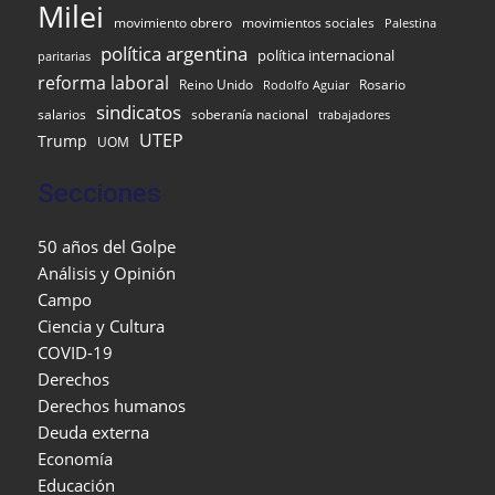
Milei
movimiento obrero
movimientos sociales
Palestina
política argentina
política internacional
paritarias
reforma laboral
Reino Unido
Rosario
Rodolfo Aguiar
sindicatos
salarios
soberanía nacional
trabajadores
UTEP
Trump
UOM
Secciones
50 años del Golpe
Análisis y Opinión
Campo
Ciencia y Cultura
COVID-19
Derechos
Derechos humanos
Deuda externa
Economía
Educación