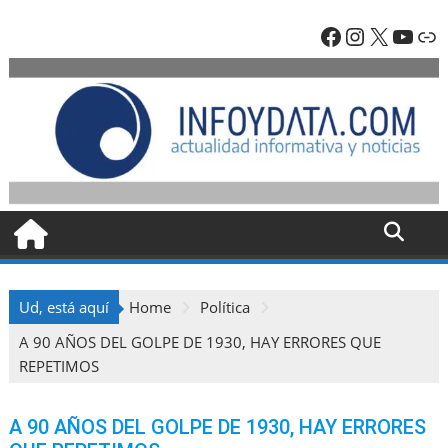
Skip
Facebook
Instagra
X
YouT
En
to
content
Ud, está aquí
Home
Política
A 90 AÑOS DEL GOLPE DE 1930, HAY ERRORES QUE
REPETIMOS
A 90 AÑOS DEL GOLPE DE 1930, HAY ERRORES