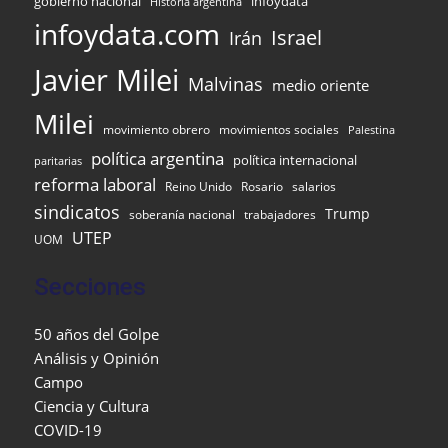
gobierno nacional
infoydata
Historia argentina
infoydata.com
Israel
Irán
Javier Milei
Malvinas
medio oriente
Milei
movimiento obrero
movimientos sociales
Palestina
política argentina
política internacional
paritarias
reforma laboral
Reino Unido
Rosario
salarios
sindicatos
Trump
soberanía nacional
trabajadores
UTEP
UOM
Secciones
50 años del Golpe
Análisis y Opinión
Campo
Ciencia y Cultura
COVID-19