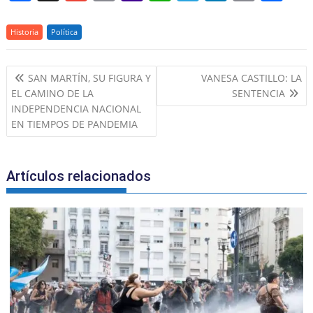
a
m
m
a
h
el
n
in
h
c
ai
ai
h
at
e
k
t
ar
Historia
Política
e
l
l
o
s
gr
e
e
Navegación
b
o
A
a
dI
SAN MARTÍN, SU FIGURA Y
VANESA CASTILLO: LA
de
EL CAMINO DE LA
SENTENCIA
o
M
p
m
n
entradas
INDEPENDENCIA NACIONAL
o
ai
p
EN TIEMPOS DE PANDEMIA
k
l
Artículos relacionados