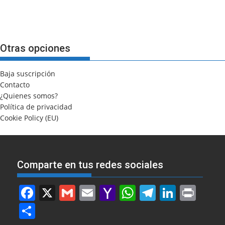
Otras opciones
Baja suscripción
Contacto
¿Quienes somos?
Política de privacidad
Cookie Policy (EU)
Comparte en tus redes sociales
F
X
G
E
Y
W
T
Li
Pr
a
m
m
a
h
el
n
in
S
c
ai
ai
h
at
e
k
t