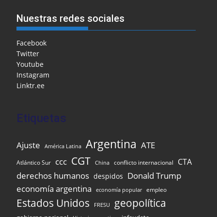
h
e
l
l
o
s
gr
e
ar
Nuestras redes sociales
b
o
A
a
dI
e
o
M
p
m
n
Facebook
Twitter
o
ai
p
Youtube
k
l
Instagram
Linktr.ee
Etiquetas
Argentina
Ajuste
ATE
América Latina
CGT
ccc
CTA
Atlántico Sur
conflicto internacional
China
Donald Trump
derechos humanos
despidos
economía argentina
empleo
economía popular
Estados Unidos
geopolítica
FRESU