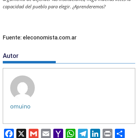
capacidad del pueblo para elegir. ¿Aprenderemos?
Fuente: eleconomista.com.ar
Autor
omuino
F
X
G
E
Y
W
T
Li
Pr
S