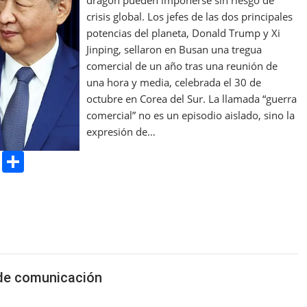
crisis global. Los jefes de las dos principales
potencias del planeta, Donald Trump y Xi
Jinping, sellaron en Busan una tregua
comercial de un año tras una reunión de
una hora y media, celebrada el 30 de
octubre en Corea del Sur. La llamada “guerra
comercial” no es un episodio aislado, sino la
expresión de…
Pr
S
in
h
t
ar
e
s de comunicación