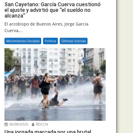
San Cayetano: García Cuerva cuestionó
el ajuste y advirtió que “el sueldo no
alcanza”
El arzobispo de Buenos Aires, Jorge García
Cuerva,...
Movimientos Sociales
Política
Últimas noticias
06/08/2026
RDCCN
Una jornada marcada por una brutal