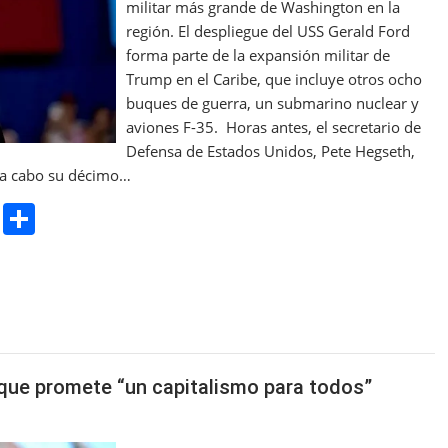
militar más grande de Washington en la
región. El despliegue del USS Gerald Ford
forma parte de la expansión militar de
Trump en el Caribe, que incluye otros ocho
buques de guerra, un submarino nuclear y
aviones F-35. Horas antes, el secretario de
Defensa de Estados Unidos, Pete Hegseth,
o a cabo su décimo…
Pr
S
in
h
t
ar
e
a que promete “un capitalismo para todos”