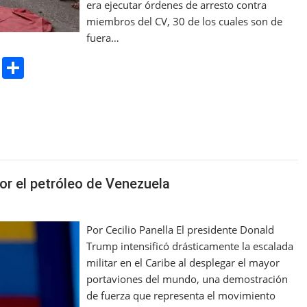
era ejecutar órdenes de arresto contra
miembros del CV, 30 de los cuales son de
fuera…
Pr
S
in
h
t
ar
e
or el petróleo de Venezuela
Por Cecilio Panella El presidente Donald
Trump intensificó drásticamente la escalada
militar en el Caribe al desplegar el mayor
portaviones del mundo, una demostración
de fuerza que representa el movimiento