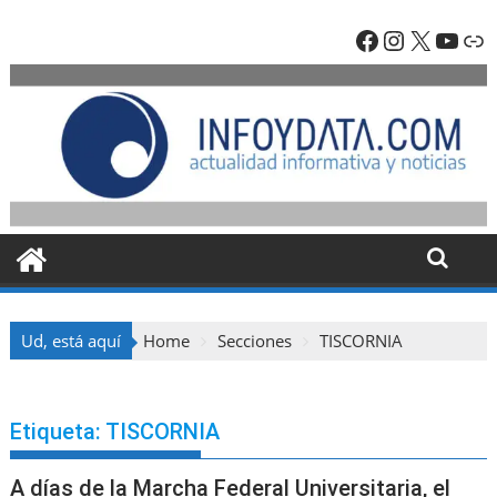
Skip
Facebook
Instagra
X
YouT
En
to
content
Ud, está aquí
Home
Secciones
TISCORNIA
Etiqueta:
TISCORNIA
A días de la Marcha Federal Universitaria, el