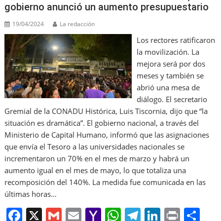
gobierno anunció un aumento presupuestario
19/04/2024
La redacción
Los rectores ratificaron
la movilización. La
mejora será por dos
meses y también se
abrió una mesa de
diálogo. El secretario
Gremial de la CONADU Histórica, Luis Tiscornia, dijo que “la
situación es dramática”. El gobierno nacional, a través del
Ministerio de Capital Humano, informó que las asignaciones
que envía el Tesoro a las universidades nacionales se
incrementaron un 70% en el mes de marzo y habrá un
aumento igual en el mes de mayo, lo que totaliza una
recomposición del 140%. La medida fue comunicada en las
últimas horas…
F
X
G
E
Y
W
T
Li
Pr
S