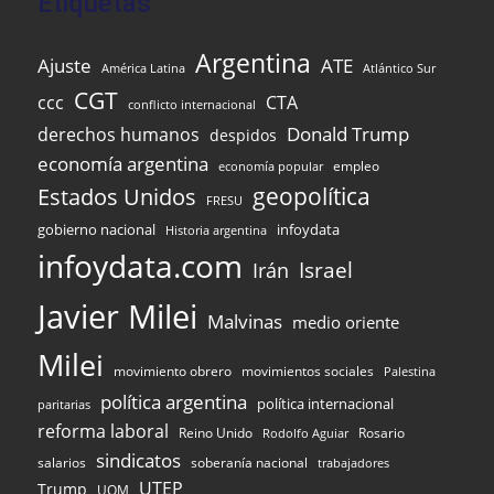
Etiquetas
Argentina
Ajuste
ATE
Atlántico Sur
América Latina
CGT
ccc
CTA
conflicto internacional
Donald Trump
derechos humanos
despidos
economía argentina
empleo
economía popular
Estados Unidos
geopolítica
FRESU
infoydata
gobierno nacional
Historia argentina
infoydata.com
Israel
Irán
Javier Milei
Malvinas
medio oriente
Milei
movimiento obrero
movimientos sociales
Palestina
política argentina
política internacional
paritarias
reforma laboral
Reino Unido
Rosario
Rodolfo Aguiar
sindicatos
salarios
soberanía nacional
trabajadores
UTEP
Trump
UOM