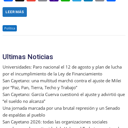
a
m
m
a
h
el
n
in
h
c
ai
ai
h
at
e
k
t
ar
LEER MÁS
e
l
l
o
s
gr
e
e
Política
b
o
A
a
dI
o
M
p
m
n
o
ai
p
Ultimas Noticias
k
l
Universidades: Paro nacional el 12 de agosto y plan de lucha
por el incumplimiento de la Ley de Financiamiento
San Cayetano: una multitud marchó contra el ajuste de Milei
por “Paz, Pan, Tierra, Techo y Trabajo”
San Cayetano: García Cuerva cuestionó el ajuste y advirtió que
“el sueldo no alcanza”
Una jornada marcada por una brutal represión y un Senado
de espaldas al pueblo
San Cayetano 2026: todas las organizaciones sociales