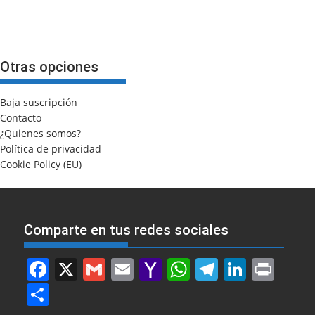
Otras opciones
Baja suscripción
Contacto
¿Quienes somos?
Política de privacidad
Cookie Policy (EU)
Comparte en tus redes sociales
F
X
G
E
Y
W
T
Li
Pr
a
m
m
a
h
el
n
in
S
c
ai
ai
h
at
e
k
t