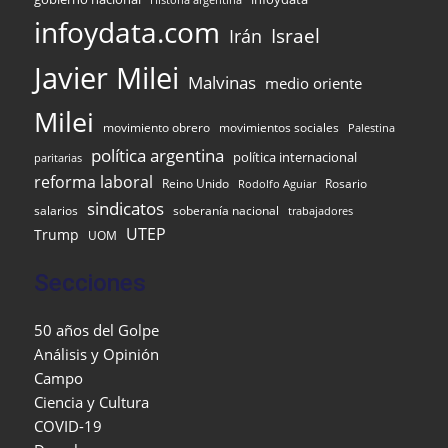
Historia argentina
infoydata.com
Israel
Irán
Javier Milei
Malvinas
medio oriente
Milei
movimiento obrero
movimientos sociales
Palestina
política argentina
política internacional
paritarias
reforma laboral
Reino Unido
Rosario
Rodolfo Aguiar
sindicatos
salarios
soberanía nacional
trabajadores
UTEP
Trump
UOM
Secciones
50 años del Golpe
Análisis y Opinión
Campo
Ciencia y Cultura
COVID-19