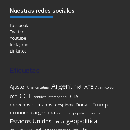
h
e
l
l
o
s
gr
e
ar
Nuestras redes sociales
b
o
A
a
dI
e
o
M
p
m
n
Facebook
Twitter
o
ai
p
Youtube
k
l
Instagram
Linktr.ee
Etiquetas
Argentina
Ajuste
ATE
Atlántico Sur
América Latina
CGT
ccc
CTA
conflicto internacional
Donald Trump
derechos humanos
despidos
economía argentina
empleo
economía popular
Estados Unidos
geopolítica
FRESU
infoydata
gobierno nacional