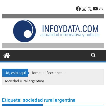
Skip
Facebook
Instagra
X
YouT
En
to
content
Ud, está aquí
Home
Secciones
sociedad rural argentina
Etiqueta:
sociedad rural argentina