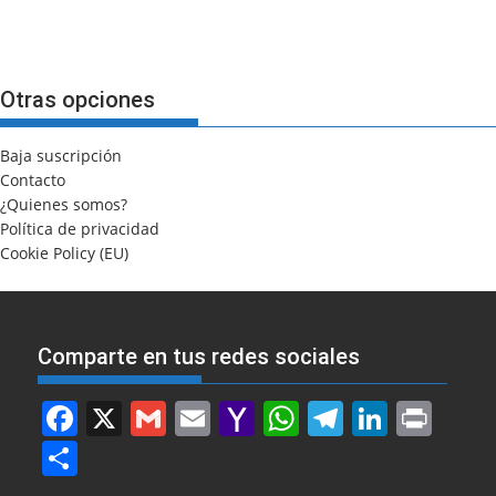
Otras opciones
Baja suscripción
Contacto
¿Quienes somos?
Política de privacidad
Cookie Policy (EU)
Comparte en tus redes sociales
F
X
G
E
Y
W
T
Li
Pr
a
m
m
a
h
el
n
in
S
c
ai
ai
h
at
e
k
t
h