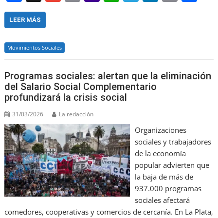
a
m
m
a
h
el
n
in
h
c
ai
ai
h
at
e
k
t
ar
LEER MÁS
e
l
l
o
s
gr
e
e
Movimientos Sociales
b
o
A
a
dI
o
M
p
m
n
Programas sociales: alertan que la eliminación
o
ai
p
del Salario Social Complementario
profundizará la crisis social
k
l
31/03/2026
La redacción
Organizaciones
sociales y trabajadores
de la economía
popular advierten que
la baja de más de
937.000 programas
sociales afectará
comedores, cooperativas y comercios de cercanía. En La Plata,