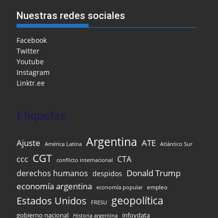
e
l
l
o
s
gr
e
ar
Nuestras redes sociales
b
o
A
a
dI
e
o
M
p
m
n
Facebook
Twitter
o
ai
p
Youtube
k
l
Instagram
Linktr.ee
Etiquetas
Argentina
Ajuste
ATE
Atlántico Sur
América Latina
CGT
ccc
CTA
conflicto internacional
Donald Trump
derechos humanos
despidos
economía argentina
empleo
economía popular
Estados Unidos
geopolítica
FRESU
infoydata
gobierno nacional
Historia argentina