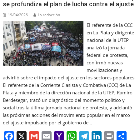
o
ai
p
se profundiza el plan de lucha contra el ajuste
k
l
19/04/2026
La redacción
El referente de la CCC
en La Plata y dirigente
nacional de la UTEP
analizó la jornada
federal de protesta,
confirmó nuevas
movilizaciones y
advirtió sobre el impacto del ajuste en los sectores populares.
El referente de la Corriente Clasista y Combativa (CCC) de La
Plata y miembro de la dirección nacional de la UTEP, Ramiro
Berdesegar, trazó un diagnóstico del momento político y
social tras la última jornada nacional de protesta, y adelantó
las próximas acciones del movimiento popular en el marco
del ajuste impulsado por el gobierno de…
F
X
G
E
Y
W
T
Li
Pr
S