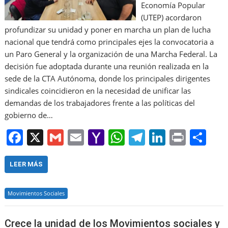
Economía Popular
(UTEP) acordaron
profundizar su unidad y poner en marcha un plan de lucha
nacional que tendrá como principales ejes la convocatoria a
un Paro General y la organización de una Marcha Federal. La
decisión fue adoptada durante una reunión realizada en la
sede de la CTA Autónoma, donde los principales dirigentes
sindicales coincidieron en la necesidad de unificar las
demandas de los trabajadores frente a las políticas del
gobierno de…
F
X
G
E
Y
W
T
Li
Pr
S
a
m
m
a
h
el
n
in
h
c
ai
ai
h
at
e
k
t
ar
LEER MÁS
e
l
l
o
s
gr
e
e
Movimientos Sociales
b
o
A
a
dI
o
M
p
m
n
Crece la unidad de los Movimientos sociales y