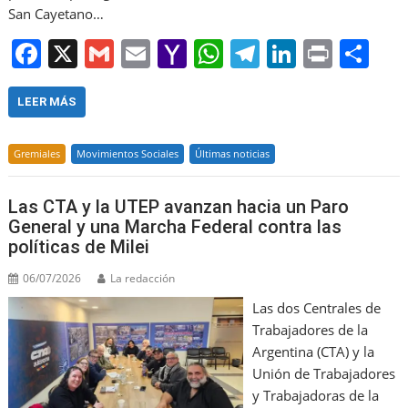
San Cayetano…
F
X
G
E
Y
W
T
Li
Pr
S
a
m
m
a
h
el
n
in
h
c
ai
ai
h
at
e
k
t
ar
LEER MÁS
e
l
l
o
s
gr
e
e
Gremiales
Movimientos Sociales
Últimas noticias
b
o
A
a
dI
o
M
p
m
n
Las CTA y la UTEP avanzan hacia un Paro
o
ai
p
General y una Marcha Federal contra las
políticas de Milei
k
l
06/07/2026
La redacción
Las dos Centrales de
Trabajadores de la
Argentina (CTA) y la
Unión de Trabajadores
y Trabajadoras de la