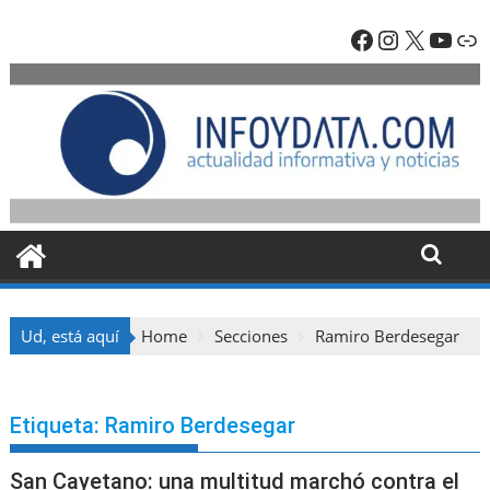
Skip
Facebook
Instagra
X
YouT
En
to
content
Ud, está aquí
Home
Secciones
Ramiro Berdesegar
Etiqueta:
Ramiro Berdesegar
San Cayetano: una multitud marchó contra el