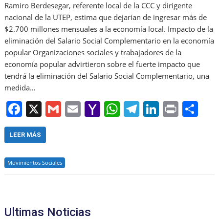
Ramiro Berdesegar, referente local de la CCC y dirigente
nacional de la UTEP, estima que dejarían de ingresar más de
$2.700 millones mensuales a la economía local. Impacto de la
eliminación del Salario Social Complementario en la economía
popular Organizaciones sociales y trabajadores de la
economía popular advirtieron sobre el fuerte impacto que
tendrá la eliminación del Salario Social Complementario, una
medida…
F
X
G
E
Y
W
T
Li
Pr
S
a
m
m
a
h
el
n
in
h
c
ai
ai
h
at
e
k
t
ar
LEER MÁS
e
l
l
o
s
gr
e
e
Movimientos Sociales
b
o
A
a
dI
o
M
p
m
n
o
ai
p
Ultimas Noticias
k
l