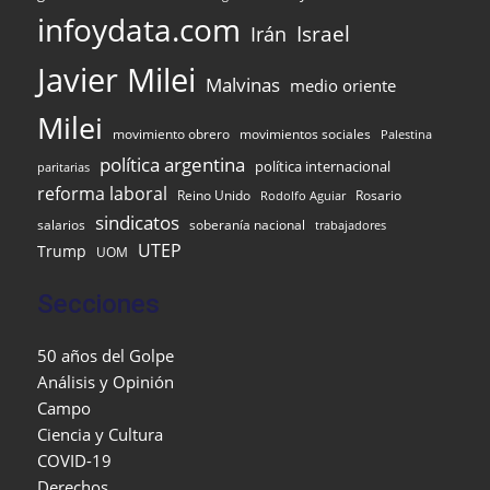
infoydata.com
Israel
Irán
Javier Milei
Malvinas
medio oriente
Milei
movimiento obrero
movimientos sociales
Palestina
política argentina
política internacional
paritarias
reforma laboral
Reino Unido
Rosario
Rodolfo Aguiar
sindicatos
salarios
soberanía nacional
trabajadores
UTEP
Trump
UOM
Secciones
50 años del Golpe
Análisis y Opinión
Campo
Ciencia y Cultura
COVID-19
Derechos