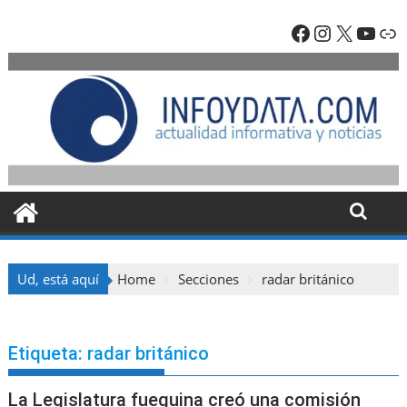
Skip
Facebook
Instagra
X
YouT
En
to
content
Ud, está aquí
Home
Secciones
radar británico
Etiqueta:
radar británico
La Legislatura fueguina creó una comisión