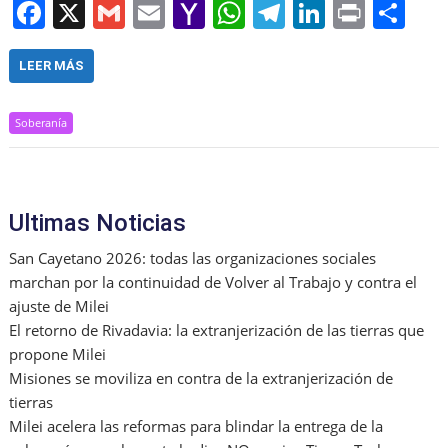
F
X
G
E
Y
W
T
Li
Pr
S
a
m
m
a
h
el
n
in
h
c
ai
ai
h
at
e
k
t
ar
LEER MÁS
e
l
l
o
s
gr
e
e
Soberanía
b
o
A
a
dI
o
M
p
m
n
o
ai
p
Ultimas Noticias
k
l
San Cayetano 2026: todas las organizaciones sociales
marchan por la continuidad de Volver al Trabajo y contra el
ajuste de Milei
El retorno de Rivadavia: la extranjerización de las tierras que
propone Milei
Misiones se moviliza en contra de la extranjerización de
tierras
Milei acelera las reformas para blindar la entrega de la