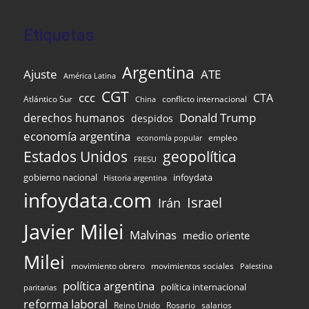
Etiquetas
Argentina
Ajuste
ATE
América Latina
CGT
ccc
CTA
Atlántico Sur
conflicto internacional
China
Donald Trump
derechos humanos
despidos
economía argentina
empleo
economía popular
Estados Unidos
geopolítica
FRESU
gobierno nacional
infoydata
Historia argentina
infoydata.com
Israel
Irán
Javier Milei
Malvinas
medio oriente
Milei
movimiento obrero
movimientos sociales
Palestina
política argentina
política internacional
paritarias
reforma laboral
Reino Unido
Rosario
salarios