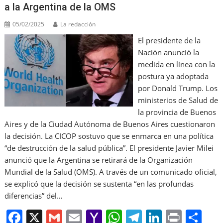
a la Argentina de la OMS
05/02/2025
La redacción
El presidente de la
Nación anunció la
medida en línea con la
postura ya adoptada
por Donald Trump. Los
ministerios de Salud de
la provincia de Buenos
Aires y de la Ciudad Autónoma de Buenos Aires cuestionaron
la decisión. La CICOP sostuvo que se enmarca en una política
“de destrucción de la salud pública”. El presidente Javier Milei
anunció que la Argentina se retirará de la Organización
Mundial de la Salud (OMS). A través de un comunicado oficial,
se explicó que la decisión se sustenta “en las profundas
diferencias” del…
F
X
G
E
Y
W
T
Li
Pr
S