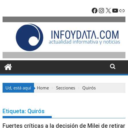
Skip
Facebook
Instagra
X
YouT
En
to
content
Ud, está aquí
Home
Secciones
Quirós
Etiqueta:
Quirós
Fuertes críticas a la decisión de Milei de retirar