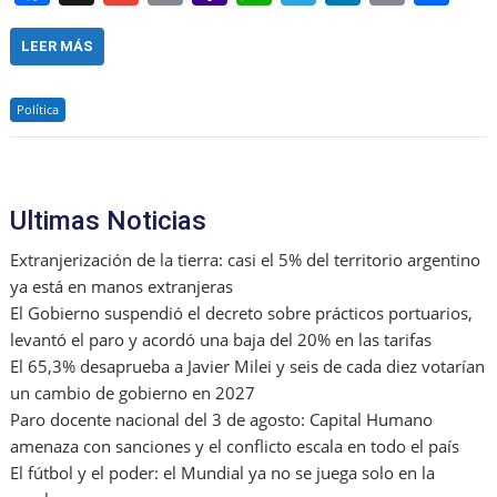
a
m
m
a
h
el
n
in
h
c
ai
ai
h
at
e
k
t
ar
LEER MÁS
e
l
l
o
s
gr
e
e
Política
b
o
A
a
dI
o
M
p
m
n
o
ai
p
Ultimas Noticias
k
l
Extranjerización de la tierra: casi el 5% del territorio argentino
ya está en manos extranjeras
El Gobierno suspendió el decreto sobre prácticos portuarios,
levantó el paro y acordó una baja del 20% en las tarifas
El 65,3% desaprueba a Javier Milei y seis de cada diez votarían
un cambio de gobierno en 2027
Paro docente nacional del 3 de agosto: Capital Humano
amenaza con sanciones y el conflicto escala en todo el país
El fútbol y el poder: el Mundial ya no se juega solo en la