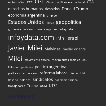
CGT
ccc
CTA
Atlántico Sur
conflicto internacional
China
Donald Trump
derechos humanos
despidos
economía argentina
empleo
Estados Unidos
geopolítica
FRESU
gobierno nacional
infoydata
Historia argentina
infoydata.com
Israel
Irán
Javier Milei
Malvinas
medio oriente
Milei
movimiento obrero
movimientos sociales
onu
política argentina
Palestina
paritarias
reforma laboral
política internacional
Reino Unido
sindicatos
Rosario
salarios
soberanía nacional
UTEP
Trump
UOM
trabajadores
Secciones