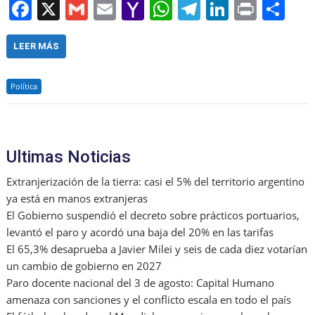
F
X
G
E
Y
W
T
Li
Pr
S
a
m
m
a
h
el
n
in
h
c
ai
ai
h
at
e
k
t
ar
LEER MÁS
e
l
l
o
s
gr
e
e
Política
b
o
A
a
dI
o
M
p
m
n
o
ai
p
Ultimas Noticias
k
l
Extranjerización de la tierra: casi el 5% del territorio argentino
ya está en manos extranjeras
El Gobierno suspendió el decreto sobre prácticos portuarios,
levantó el paro y acordó una baja del 20% en las tarifas
El 65,3% desaprueba a Javier Milei y seis de cada diez votarían
un cambio de gobierno en 2027
Paro docente nacional del 3 de agosto: Capital Humano
amenaza con sanciones y el conflicto escala en todo el país