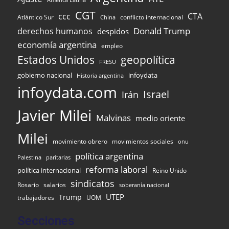
CGT
ccc
CTA
Atlántico Sur
conflicto internacional
China
Donald Trump
derechos humanos
despidos
economía argentina
empleo
Estados Unidos
geopolítica
FRESU
gobierno nacional
infoydata
Historia argentina
infoydata.com
Israel
Irán
Javier Milei
Malvinas
medio oriente
Milei
movimiento obrero
movimientos sociales
onu
política argentina
Palestina
paritarias
reforma laboral
política internacional
Reino Unido
sindicatos
Rosario
salarios
soberanía nacional
UTEP
Trump
UOM
trabajadores
Secciones