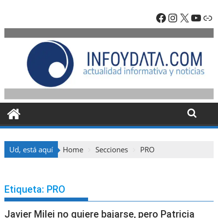
Skip
Facebook
Instagra
X
YouT
En
to
content
Ud, está aquí
Home
Secciones
PRO
Etiqueta:
PRO
Javier Milei no quiere bajarse, pero Patricia