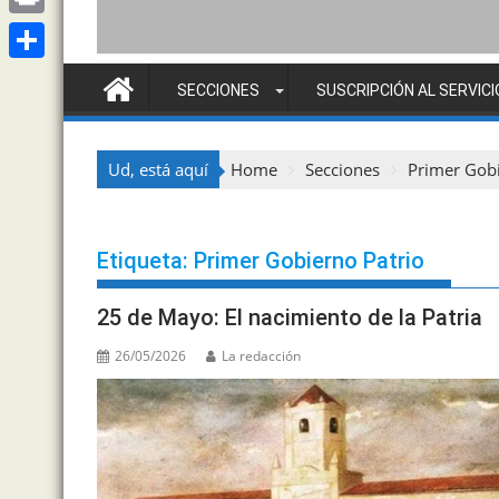
t
l
i
M
P
s
e
n
a
r
A
S
g
SECCIONES
SUSCRIPCIÓN AL SERVICI
k
i
i
p
h
r
e
l
n
p
a
a
d
Ud, está aquí
Home
Secciones
Primer Gobi
t
r
m
I
e
n
Etiqueta:
Primer Gobierno Patrio
25 de Mayo: El nacimiento de la Patria
26/05/2026
La redacción