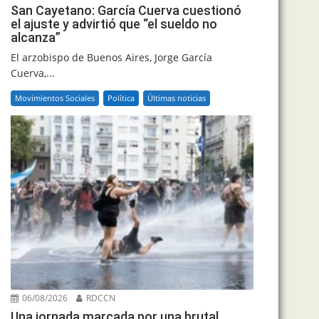
San Cayetano: García Cuerva cuestionó
el ajuste y advirtió que “el sueldo no
alcanza”
El arzobispo de Buenos Aires, Jorge García
Cuerva,...
Movimientos Sociales
Política
Últimas noticias
06/08/2026
RDCCN
Una jornada marcada por una brutal