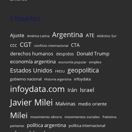
Etiquetas
Argentina
Ajuste
ATE
Atlántico Sur
América Latina
CGT
ccc
CTA
conflicto internacional
Donald Trump
derechos humanos
despidos
economía argentina
empleo
economía popular
Estados Unidos
geopolítica
FRESU
infoydata
gobierno nacional
Historia argentina
infoydata.com
Israel
Irán
Javier Milei
Malvinas
medio oriente
Milei
movimiento obrero
movimientos sociales
Palestina
política argentina
política internacional
paritarias