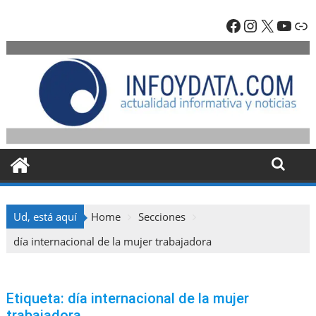
Skip
Facebook
Instagra
X
YouT
En
to
content
Ud, está aquí
Home
Secciones
día internacional de la mujer trabajadora
Etiqueta:
día internacional de la mujer
trabajadora