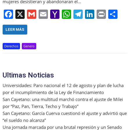
mujeres desistieran y abandonaran el…
F
X
G
E
Y
W
T
Li
Pr
S
a
m
m
a
h
el
n
in
h
c
ai
ai
h
at
e
k
t
ar
LEER MÁS
e
l
l
o
s
gr
e
e
Derechos
Genero
b
o
A
a
dI
o
M
p
m
n
o
ai
p
Ultimas Noticias
k
l
Universidades: Paro nacional el 12 de agosto y plan de lucha
por el incumplimiento de la Ley de Financiamiento
San Cayetano: una multitud marchó contra el ajuste de Milei
por “Paz, Pan, Tierra, Techo y Trabajo”
San Cayetano: García Cuerva cuestionó el ajuste y advirtió que
“el sueldo no alcanza”
Una jornada marcada por una brutal represión y un Senado