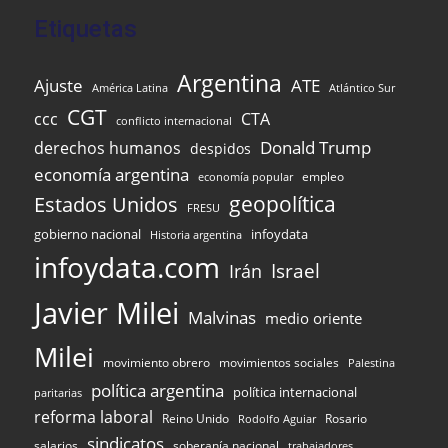
Etiquetas
Argentina
Ajuste
ATE
Atlántico Sur
América Latina
CGT
ccc
CTA
conflicto internacional
Donald Trump
derechos humanos
despidos
economía argentina
empleo
economía popular
Estados Unidos
geopolítica
FRESU
infoydata
gobierno nacional
Historia argentina
infoydata.com
Israel
Irán
Javier Milei
Malvinas
medio oriente
Milei
movimiento obrero
movimientos sociales
Palestina
política argentina
política internacional
paritarias
reforma laboral
Reino Unido
Rosario
Rodolfo Aguiar
sindicatos
salarios
soberanía nacional
trabajadores