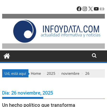
Skip
Facebook
Instagra
X
YouT
En
to
content
Ud, está aquí
Home
2025
noviembre
26
Día:
26 noviembre, 2025
Un hecho político que transforma