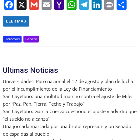
F
X
G
E
Y
W
T
Li
Pr
S
a
m
m
a
h
el
n
in
h
c
ai
ai
h
at
e
k
t
ar
LEER MÁS
e
l
l
o
s
gr
e
e
Derechos
Genero
b
o
A
a
dI
o
M
p
m
n
o
ai
p
Ultimas Noticias
k
l
Universidades: Paro nacional el 12 de agosto y plan de lucha
por el incumplimiento de la Ley de Financiamiento
San Cayetano: una multitud marchó contra el ajuste de Milei
por “Paz, Pan, Tierra, Techo y Trabajo”
San Cayetano: García Cuerva cuestionó el ajuste y advirtió que
“el sueldo no alcanza”
Una jornada marcada por una brutal represión y un Senado
de espaldas al pueblo