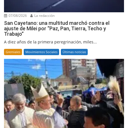
07/08/2026
La redacción
San Cayetano: una multitud marchó contra el
ajuste de Milei por “Paz, Pan, Tierra, Techo y
Trabajo”
A diez años de la primera peregrinación, miles...
Gremiales
Movimientos Sociales
Últimas noticias